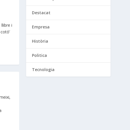
Destacat
llibre i
Empresa
 cotó’
Història
Politica
Tecnologia
umeixi,
a