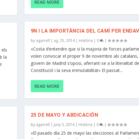
READ MORE
9N I LA IMPORTÀNCIA DEL CAMÍ PER ENDA
by
agarrell
|
ag. 25, 2014
|
Història
|
0
|
«Costa d’entendre que si la majoria de forces parlame
 els
volen convocar el proper 9 de novembre als catalans, 
b la
govern de Madrid s’oposi, aferrant-se a la literalitat de
e
Constitució i la seva immutabilitat» El passat...
READ MORE
25 DE MAYO Y ABDICACIÓN
by
agarrell
|
juny 3, 2014
|
Història
|
0
|
«El pasado día 25 de mayo las elecciones al Parlame