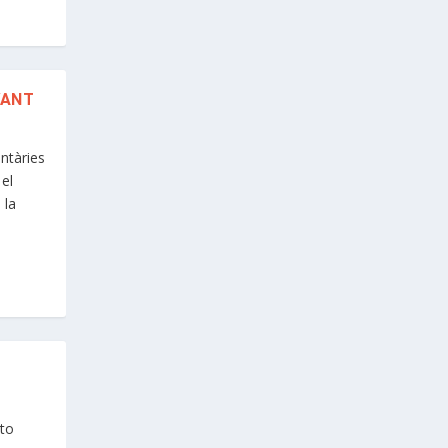
VANT
ntàries
el
 la
nto