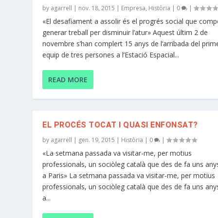
by
agarrell
|
nov. 18, 2015
|
Empresa
,
Història
|
0
|
«El desafiament a assolir és el progrés social que comp
generar treball per disminuir l’atur» Aquest últim 2 de
novembre s’han complert 15 anys de l’arribada del prim
equip de tres persones a l’Estació Espacial...
READ MORE
EL PROCÉS TOCAT I QUASI ENFONSAT?
by
agarrell
|
gen. 19, 2015
|
Història
|
0
|
«La setmana passada va visitar-me, per motius
professionals, un sociòleg català que des de fa uns any
a Paris» La setmana passada va visitar-me, per motius
professionals, un sociòleg català que des de fa uns any
a...