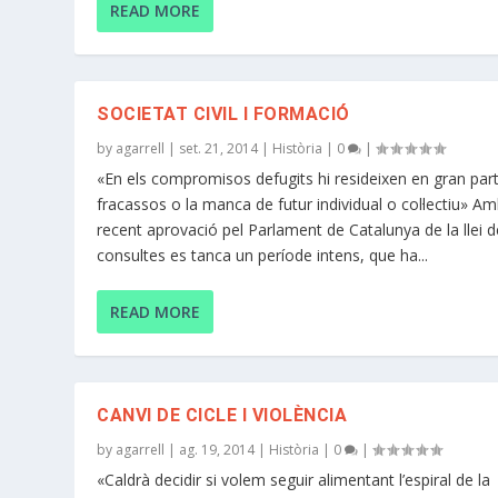
READ MORE
SOCIETAT CIVIL I FORMACIÓ
by
agarrell
|
set. 21, 2014
|
Història
|
0
|
«En els compromisos defugits hi resideixen en gran part
fracassos o la manca de futur individual o col·lectiu» Am
recent aprovació pel Parlament de Catalunya de la llei d
consultes es tanca un període intens, que ha...
READ MORE
CANVI DE CICLE I VIOLÈNCIA
by
agarrell
|
ag. 19, 2014
|
Història
|
0
|
«Caldrà decidir si volem seguir alimentant l’espiral de la