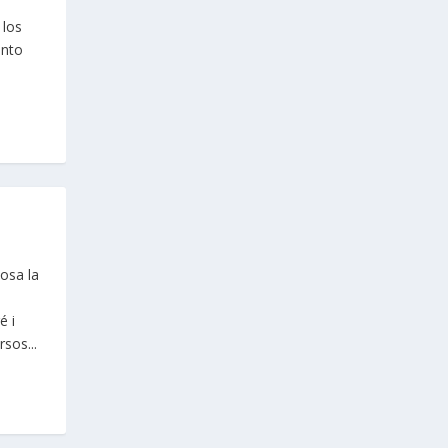
 los
ento
osa la
é i
sos...