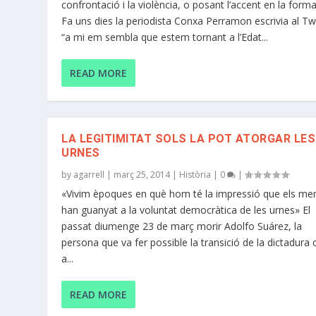
confrontació i la violència, o posant l’accent en la form
Fa uns dies la periodista Conxa Perramon escrivia al Twi
“a mi em sembla que estem tornant a l’Edat...
READ MORE
LA LEGITIMITAT SOLS LA POT ATORGAR LES
URNES
by
agarrell
|
març 25, 2014
|
Història
|
0
|
«Vivim èpoques en què hom té la impressió que els me
han guanyat a la voluntat democràtica de les urnes» El
passat diumenge 23 de març morir Adolfo Suárez, la
persona que va fer possible la transició de la dictadura 
a...
READ MORE