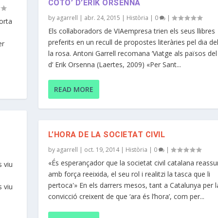
COTÓ’ D’ERIK ORSENNA
by
agarrell
|
abr. 24, 2015
|
Història
|
0
|
orta
Els col·laboradors de VIAempresa trien els seus llibres
preferits en un recull de propostes literàries pel dia del 
er
la rosa. Antoni Garrell recomana ‘Viatge als països del
d’ Erik Orsenna (Laertes, 2009) «Per Sant...
READ MORE
L’HORA DE LA SOCIETAT CIVIL
by
agarrell
|
oct. 19, 2014
|
Història
|
0
|
«És esperançador que la societat civil catalana reass
s viu
amb força reeixida, el seu rol i realitzi la tasca que li
pertoca'» En els darrers mesos, tant a Catalunya per l
s viu
convicció creixent de que ‘ara és l’hora’, com per...