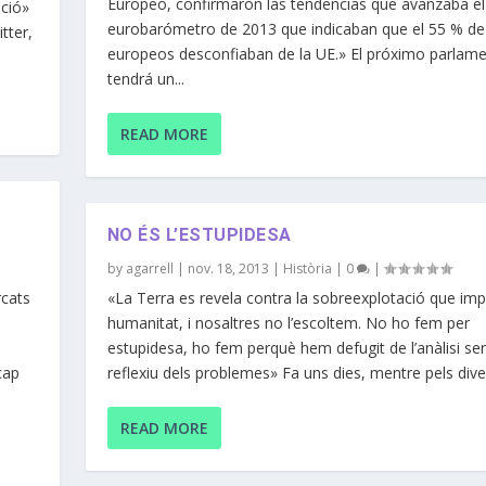
Europeo, confirmaron las tendencias que avanzaba el
ació»
eurobarómetro de 2013 que indicaban que el 55 % de
tter,
europeos desconfiaban de la UE.» El próximo parlam
tendrá un...
READ MORE
NO ÉS L’ESTUPIDESA
by
agarrell
|
nov. 18, 2013
|
Història
|
0
|
rcats
«La Terra es revela contra la sobreexplotació que imp
humanitat, i nosaltres no l’escoltem. No ho fem per
estupidesa, ho fem perquè hem defugit de l’anàlisi ser
cap
reflexiu dels problemes» Fa uns dies, mentre pels diver
READ MORE