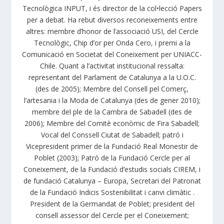
Tecnològica INPUT, i és director de la col•lecció Papers
per a debat. Ha rebut diversos reconeixements entre
altres: membre d’honor de l’associació USI, del Cercle
Tecnològic, Chip d’or per Onda Cero, i premi a la
Comunicació en Societat del Coneixement per UNIACC-
Chile. Quant a l’activitat institucional ressalta:
representant del Parlament de Catalunya a la U.O.C.
(des de 2005); Membre del Consell pel Comerç,
l’artesania i la Moda de Catalunya (des de gener 2010);
membre del ple de la Cambra de Sabadell (des de
2006); Membre del Comitè econòmic de Fira Sabadell;
Vocal del Conssell Ciutat de Sabadell; patró i
Vicepresident primer de la Fundació Real Monestir de
Poblet (2003); Patró de la Fundació Cercle per al
Coneixement, de la Fundació d’estudis socials CIREM, i
de fundació Catalunya – Europa, Secretari del Patronat
de la Fundació Indicis Sostenibilitat i canvi climàtic .
President de la Germandat de Poblet; president del
consell assessor del Cercle per el Coneixement;