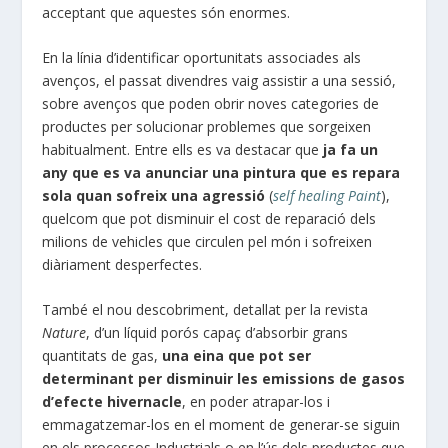
acceptant que aquestes són enormes.
En la línia d’identificar oportunitats associades als
avenços, el passat divendres vaig assistir a una sessió,
sobre avenços que poden obrir noves categories de
productes per solucionar problemes que sorgeixen
habitualment. Entre ells es va destacar que
ja fa un
any que es va anunciar una pintura que es repara
sola quan sofreix una agressió
(
self healing Paint
),
quelcom que pot disminuir el cost de reparació dels
milions de vehicles que circulen pel món i sofreixen
diàriament desperfectes.
També el nou descobriment, detallat per la revista
Nature
, d’un líquid porós capaç d’absorbir grans
quantitats de gas,
una eina que pot ser
determinant per disminuir les emissions de gasos
d’efecte hivernacle
, en poder atrapar-los i
emmagatzemar-los en el moment de generar-se siguin
en els processos Industrials o en l’ús dels productes que