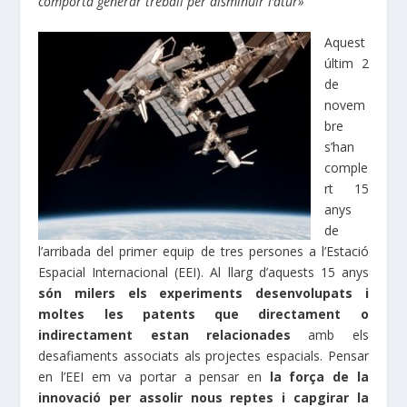
comporta generar treball per disminuir l’atur»
Aquest
últim 2
de
novem
bre
s’han
comple
rt 15
anys
de
l’arribada del primer equip de tres persones a l’Estació
Espacial Internacional (EEI). Al llarg d’aquests 15 anys
són milers els experiments desenvolupats i
moltes les patents que directament o
indirectament estan relacionades
amb els
desafiaments associats als projectes espacials. Pensar
en l’EEI em va portar a pensar en
la força de la
innovació per assolir nous reptes i capgirar la