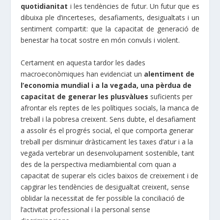
quotidianitat
i les tendències de futur. Un futur que es
dibuixa ple d’incerteses, desafiaments, desigualtats i un
sentiment compartit: que la capacitat de generació de
benestar ha tocat sostre en món convuls i violent.
Certament en aquesta tardor les dades
macroeconòmiques han evidenciat un
alentiment de
l’economia mundial i a la vegada, una pèrdua de
capacitat de generar les plusvàlues
suficients per
afrontar els reptes de les polítiques socials, la manca de
treball i la pobresa creixent. Sens dubte, el desafiament
a assolir és el progrés social, el que comporta generar
treball per disminuir dràsticament les taxes d’atur i a la
vegada vertebrar un desenvolupament sostenible, tant
des de la perspectiva mediambiental com quan a
capacitat de superar els cicles baixos de creixement i de
capgirar les tendències de desigualtat creixent, sense
oblidar la necessitat de fer possible la conciliació de
l’activitat professional i la personal sense