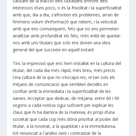
causant de la inacció dels ciutadans enfront dels
interessos d’uns pocs, o és la frivolitat i la superficialitat
amb que, dia a dia, s’afronten els problemes, arran de
l’immens volum d’informació que rebem, i la velocitat
amb que ens comuniquem, fets que no ens permeten
analitzar amb profunditat els fets, més enllà de quedar-
nos amb uns titulars que sols ens donen una idea
general del que succeeix en aquell instant
Tinc la impressió que ens hem instal·lat en la cultura del
titular, del cada dia més ràpid, més breu, més precís.
Una cultura de la que no s’escapa res, ni tan sols els
mitjans de comunicació que semblen decidits en
confluir amb la immediata i la superficialitat de les
xarxes. Acceptar que dedicar, de mitjana, entre 60 i 90
segons a cada notícia sigui suficient per explicar les
claus que hi ha darrera de la mateixa, és propi d’una
societat que cada cop més dóna prioritat al poder del
titular, a la novetat, a la quantitat i a la immediatesa,
tot renunciat a l´anàlisi serè i contrastat de la