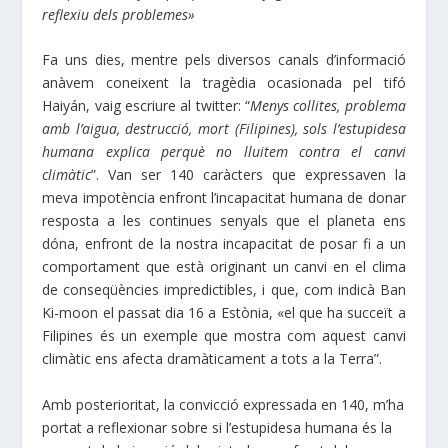
reflexiu dels problemes»
Fa uns dies, mentre pels diversos canals d’informació
anàvem coneixent la tragèdia ocasionada pel tifó
Haiyán, vaig escriure al twitter: “
Menys collites, problema
amb l’aigua, destrucció, mort (Filipines), sols l’estupidesa
humana explica perquè no lluitem contra el canvi
climàtic
”. Van ser 140 caràcters que expressaven la
meva impotència enfront l’incapacitat humana de donar
resposta a les continues senyals que el planeta ens
dóna, enfront de la nostra incapacitat de posar fi a un
comportament que està originant un canvi en el clima
de conseqüències impredictibles, i que, com indicà Ban
Ki-moon el passat dia 16 a Estònia, «el que ha succeït a
Filipines és un exemple que mostra com aquest canvi
climàtic ens afecta dramàticament a tots a la Terra”.
Amb posterioritat, la convicció expressada en 140, m’ha
portat a reflexionar sobre si l’estupidesa humana és la