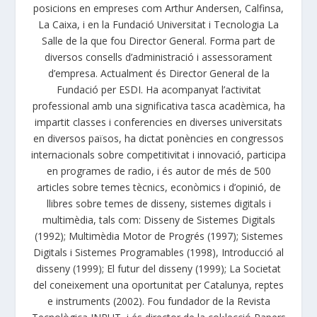
posicions en empreses com Arthur Andersen, Calfinsa,
La Caixa, i en la Fundació Universitat i Tecnologia La
Salle de la que fou Director General. Forma part de
diversos consells d’administració i assessorament
d’empresa. Actualment és Director General de la
Fundació per ESDI. Ha acompanyat l’activitat
professional amb una significativa tasca acadèmica, ha
impartit classes i conferencies en diverses universitats
en diversos països, ha dictat ponències en congressos
internacionals sobre competitivitat i innovació, participa
en programes de radio, i és autor de més de 500
articles sobre temes tècnics, econòmics i d’opinió, de
llibres sobre temes de disseny, sistemes digitals i
multimèdia, tals com: Disseny de Sistemes Digitals
(1992); Multimèdia Motor de Progrés (1997); Sistemes
Digitals i Sistemes Programables (1998), Introducció al
disseny (1999); El futur del disseny (1999); La Societat
del coneixement una oportunitat per Catalunya, reptes
e instruments (2002). Fou fundador de la Revista