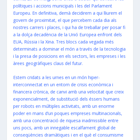
polítiques i accions municipals i les del Parlament
Europeu. En definitiva, demà decidirem a qui lliurem el
govern de proximitat, el que percebem cada dia als
nostres carrers i places, i qui ha de treballar per posar fi
a la dolça decadència de la Unió Europea enfront dels
EUA, Rússia i la Xina. Tres blocs cada vegada més
determinats a dominar el món a través de la tecnologia
i la presa de posicions en els sectors, les empreses i les
àrees geogràfiques claus del futur.
Estem cridats a les urnes en un món hiper-
interconnectat en un entorn de crisis econòmica i
financera crònica, de canvi amb una velocitat que creix
exponencialment, de substitució dels éssers humans
per robots en múltiples activitats, amb un enorme
poder en mans d’un poques empreses multinacionals,
amb una concentració de riquesa inadmissible entre
uns pocs, amb un innegable escalfament global de
conseqüències dramàtiques i en el què el consumisme