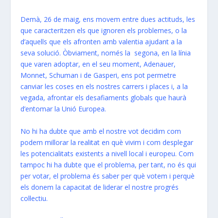
Demà, 26 de maig, ens movem entre dues actituds, les
que caracteritzen els que ignoren els problemes, o la
d’aquells que els afronten amb valentia ajudant a la
seva solució. Òbviament, només la segona, en la línia
que varen adoptar, en el seu moment, Adenauer,
Monnet, Schuman i de Gasperi, ens pot permetre
canviar les coses en els nostres carrers i places i, a la
vegada, afrontar els desafiaments globals que haurà
d’entomar la Unió Europea.
No hi ha dubte que amb el nostre vot decidim com
podem millorar la realitat en què vivim i com desplegar
les potencialitats existents a nivell local i europeu. Com
tampoc hi ha dubte que el problema, per tant, no és qui
per votar, el problema és saber per què votem i perquè
els donem la capacitat de liderar el nostre progrés
col·lectiu.