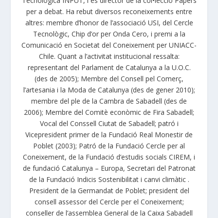
Tecnològica INPUT, i és director de la col•lecció Papers
per a debat. Ha rebut diversos reconeixements entre
altres: membre d’honor de l’associació USI, del Cercle
Tecnològic, Chip d’or per Onda Cero, i premi a la
Comunicació en Societat del Coneixement per UNIACC-
Chile. Quant a l’activitat institucional ressalta:
representant del Parlament de Catalunya a la U.O.C.
(des de 2005); Membre del Consell pel Comerç,
l’artesania i la Moda de Catalunya (des de gener 2010);
membre del ple de la Cambra de Sabadell (des de
2006); Membre del Comitè econòmic de Fira Sabadell;
Vocal del Conssell Ciutat de Sabadell; patró i
Vicepresident primer de la Fundació Real Monestir de
Poblet (2003); Patró de la Fundació Cercle per al
Coneixement, de la Fundació d’estudis socials CIREM, i
de fundació Catalunya – Europa, Secretari del Patronat
de la Fundació Indicis Sostenibilitat i canvi climàtic .
President de la Germandat de Poblet; president del
consell assessor del Cercle per el Coneixement;
conseller de l’assemblea General de la Caixa Sabadell