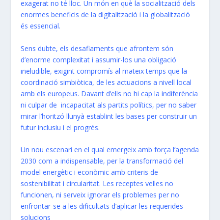
exagerat no té lloc. Un món en què la socialització dels
enormes beneficis de la digitalització i la globalització
és essencial.
Sens dubte, els desafiaments que afrontem són
d’enorme complexitat i assumir-los una obligació
ineludible, exigint compromís al mateix temps que la
coordinació simbiòtica, de les actuacions a nivell local
amb els europeus. Davant d’ells no hi cap la indiferència
ni culpar de incapacitat als partits polítics, per no saber
mirar l’horitzó llunyà establint les bases per construir un
futur inclusiu i el progrés.
Un nou escenari en el qual emergeix amb força l’agenda
2030 com a indispensable, per la transformació del
model energètic i econòmic amb criteris de
sostenibilitat i circularitat. Les receptes velles no
funcionen, ni serveix ignorar els problemes per no
enfrontar-se a les dificultats d’aplicar les requerides
solucions