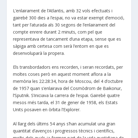
L’enlairament de l’Atlantis, amb 32 vols efectuats i
gairebé 300 dies a l’espai, no va estar exempt d’emoció,
tant per l’aturada als 30 segons de l’enlairament del
compte enrere durant 2 minuts, com pel que
representava de tancament d’una etapa, sense que es
sàpiga amb certesa com serà l’entorn en que es
desenvoluparà la propera.
Els transbordadors ens recorden, i seran recordats, per
moltes coses però en aquest moment aflora a la
memòria les 22:28:34, hora de Moscou, del 4 d’octubre
de 1957 quan s’enlairava del Cosmòdrom de Baikonur,
l’Sputnik. S’iniciava la carrera de l’espai. Gairebé quatre
mesos més tarda, el 31 de gener de 1958, els Estats
Units posaven en òrbita l’Explorer.
Al llarg dels últims 54 anys s’han acumulat una gran
quantitat d’avenços i progressos tècnics i científics,
molts dels quals ja formen part de la vida quotidiana de