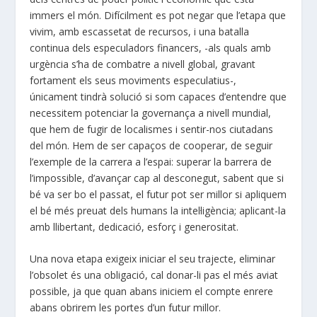
immers el món. Difícilment es pot negar que l’etapa que
vivim, amb escassetat de recursos, i una batalla
continua dels especuladors financers, -als quals amb
urgència s’ha de combatre a nivell global, gravant
fortament els seus moviments especulatius-,
únicament tindrà solució si som capaces d’entendre que
necessitem potenciar la governança a nivell mundial,
que hem de fugir de localismes i sentir-nos ciutadans
del món. Hem de ser capaços de cooperar, de seguir
l’exemple de la carrera a l’espai: superar la barrera de
l’impossible, d’avançar cap al desconegut, sabent que si
bé va ser bo el passat, el futur pot ser millor si apliquem
el bé més preuat dels humans la intel·ligència; aplicant-la
amb llibertant, dedicació, esforç i generositat.
Una nova etapa exigeix iniciar el seu trajecte, eliminar
l’obsolet és una obligació, cal donar-li pas el més aviat
possible, ja que quan abans iniciem el compte enrere
abans obrirem les portes d’un futur millor.