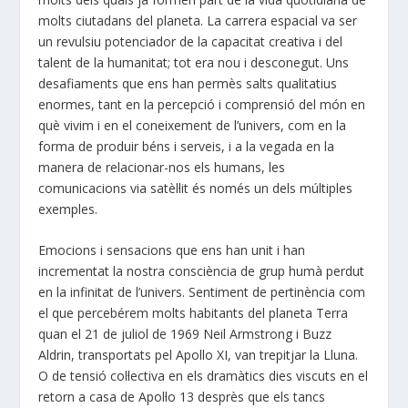
molts ciutadans del planeta. La carrera espacial va ser
un revulsiu potenciador de la capacitat creativa i del
talent de la humanitat; tot era nou i desconegut. Uns
desafiaments que ens han permès salts qualitatius
enormes, tant en la percepció i comprensió del món en
què vivim i en el coneixement de l’univers, com en la
forma de produir béns i serveis, i a la vegada en la
manera de relacionar-nos els humans, les
comunicacions via satèl·lit és només un dels múltiples
exemples.
Emocions i sensacions que ens han unit i han
incrementat la nostra consciència de grup humà perdut
en la infinitat de l’univers. Sentiment de pertinència com
el que percebérem molts habitants del planeta Terra
quan el 21 de juliol de 1969 Neil Armstrong i Buzz
Aldrin, transportats pel Apollo XI, van trepitjar la Lluna.
O de tensió col·lectiva en els dramàtics dies viscuts en el
retorn a casa de Apol·lo 13 desprès que els tancs