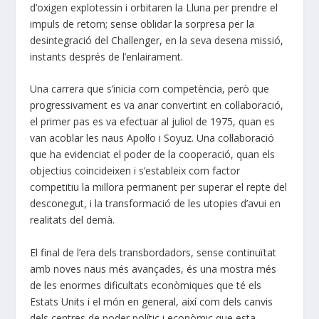
d’oxigen explotessin i orbitaren la Lluna per prendre el
impuls de retorn; sense oblidar la sorpresa per la
desintegració del Challenger, en la seva desena missió,
instants després de l’enlairament.
Una carrera que s’inicia com competència, però que
progressivament es va anar convertint en col·laboració,
el primer pas es va efectuar al juliol de 1975, quan es
van acoblar les naus Apol·lo i Soyuz. Una col·laboració
que ha evidenciat el poder de la cooperació, quan els
objectius coincideixen i s’estableix com factor
competitiu la millora permanent per superar el repte del
desconegut, i la transformació de les utopies d’avui en
realitats del demà.
El final de l’era dels transbordadors, sense continuïtat
amb noves naus més avançades, és una mostra més
de les enormes dificultats econòmiques que té els
Estats Units i el món en general, així com dels canvis
dels centres de poder polític i econòmic que esta