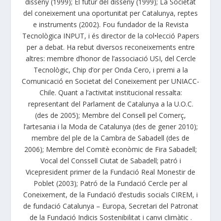
disseny (1999); El futur del disseny (1999); La Societat
del coneixement una oportunitat per Catalunya, reptes
e instruments (2002). Fou fundador de la Revista
Tecnològica INPUT, i és director de la col•lecció Papers
per a debat. Ha rebut diversos reconeixements entre
altres: membre d’honor de l’associació USI, del Cercle
Tecnològic, Chip d’or per Onda Cero, i premi a la
Comunicació en Societat del Coneixement per UNIACC-
Chile. Quant a l’activitat institucional ressalta:
representant del Parlament de Catalunya a la U.O.C.
(des de 2005); Membre del Consell pel Comerç,
l’artesania i la Moda de Catalunya (des de gener 2010);
membre del ple de la Cambra de Sabadell (des de
2006); Membre del Comitè econòmic de Fira Sabadell;
Vocal del Conssell Ciutat de Sabadell; patró i
Vicepresident primer de la Fundació Real Monestir de
Poblet (2003); Patró de la Fundació Cercle per al
Coneixement, de la Fundació d’estudis socials CIREM, i
de fundació Catalunya – Europa, Secretari del Patronat
de la Fundació Indicis Sostenibilitat i canvi climàtic .