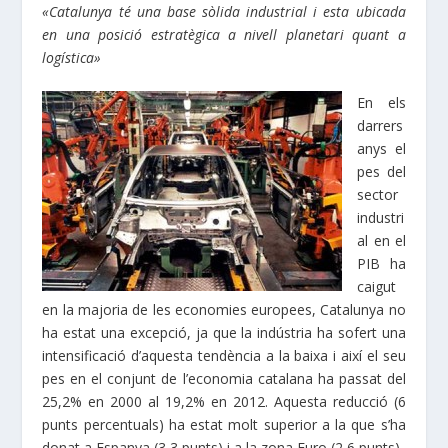
«Catalunya té una base sòlida industrial i esta ubicada
en una posició estratègica a nivell planetari quant a
logística»
En els
darrers
anys el
pes del
sector
industri
al en el
PIB ha
caigut
en la majoria de les economies europees, Catalunya no
ha estat una excepció, ja que la indústria ha sofert una
intensificació d’aquesta tendència a la baixa i així el seu
pes en el conjunt de l’economia catalana ha passat del
25,2% en 2000 al 19,2% en 2012. Aquesta reducció (6
punts percentuals) ha estat molt superior a la que s’ha
donat a Espanya (3,3 punts) i a la zona Euro (2,6 punts).