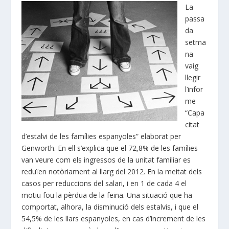
La
passa
da
setma
na
vaig
llegir
l’infor
me
“Capa
citat
d’estalvi de les famílies espanyoles” elaborat per
Genworth. En ell s’explica que el 72,8% de les famílies
van veure com els ingressos de la unitat familiar es
reduïen notòriament al llarg del 2012. En la meitat dels
casos per reduccions del salari, i en 1 de cada 4 el
motiu fou la pèrdua de la feina. Una situació que ha
comportat, alhora, la disminució dels estalvis, i que el
54,5% de les llars espanyoles, en cas d’increment de les