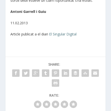
soroll dèbil esdevé un clam l’oportunitat s’ha esvaït.
Antoni Garrell i Guiu
11.02.2013
Article publicat a el diari
El Singular Digital
SHARE:
RATE: