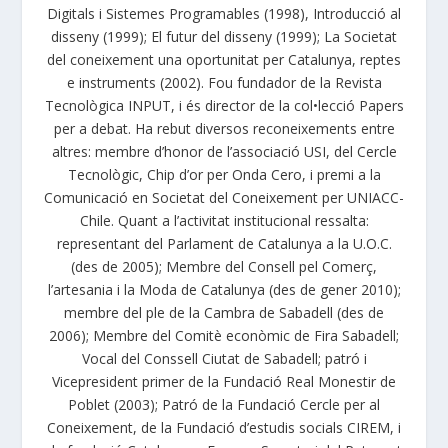
Digitals i Sistemes Programables (1998), Introducció al
disseny (1999); El futur del disseny (1999); La Societat
del coneixement una oportunitat per Catalunya, reptes
e instruments (2002). Fou fundador de la Revista
Tecnològica INPUT, i és director de la col•lecció Papers
per a debat. Ha rebut diversos reconeixements entre
altres: membre d’honor de l’associació USI, del Cercle
Tecnològic, Chip d’or per Onda Cero, i premi a la
Comunicació en Societat del Coneixement per UNIACC-
Chile. Quant a l’activitat institucional ressalta:
representant del Parlament de Catalunya a la U.O.C.
(des de 2005); Membre del Consell pel Comerç,
l’artesania i la Moda de Catalunya (des de gener 2010);
membre del ple de la Cambra de Sabadell (des de
2006); Membre del Comitè econòmic de Fira Sabadell;
Vocal del Conssell Ciutat de Sabadell; patró i
Vicepresident primer de la Fundació Real Monestir de
Poblet (2003); Patró de la Fundació Cercle per al
Coneixement, de la Fundació d’estudis socials CIREM, i