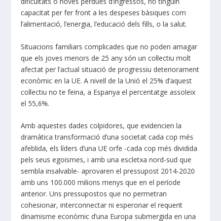
dificultats o noves pèrdues d’ingressos, no tinguin
capacitat per fer front a les despeses bàsiques com
l’alimentació, l’energia, l’educació dels fills, o la salut.
Situacions familiars complicades que no poden amagar
que els joves menors de 25 any són un col·lectiu molt
afectat per l’actual situació de progressiu deteriorament
econòmic en la UE. A nivell de la Unió el 25% d’aquest
col·lectiu no te feina, a Espanya el percentatge assoleix
el 55,6%.
Amb aquestes dades colpidores, que evidencien la
dramàtica transformació d’una societat cada cop més
afeblida, els líders d’una UE orfe -cada cop més dividida
pels seus egoismes, i amb una escletxa nord-sud que
sembla insalvable- aprovaren el pressupost 2014-2020
amb uns 100.000 milions menys que en el període
anterior. Uns pressupostos que no permetran
cohesionar, interconnectar ni esperonar el requerit
dinamisme econòmic d’una Europa submergida en una