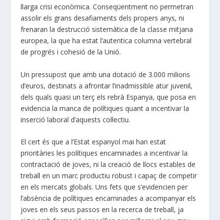
llarga crisi econòmica. Conseqüentment no permetran
assolir els grans desafiaments dels propers anys, ni
frenaran la destrucció sistemàtica de la classe mitjana
europea, la que ha estat l’autentica columna vertebral
de progrés i cohesió de la Unió.
Un pressupost que amb una dotació de 3.000 milions
d’euros, destinats a afrontar l’inadmissible atur juvenil,
dels quals quasi un terç els rebrà Espanya, que posa en
evidencia la manca de polítiques quant a incentivar la
inserció laboral d’aquests col·lectiu.
El cert és que a l’Estat espanyol mai han estat
prioritàries les polítiques encaminades a incentivar la
contractació de joves, ni la creació de llocs estables de
treball en un marc productiu robust i capaç de competir
en els mercats globals. Uns fets que s’evidencien per
l’absència de polítiques encaminades a acompanyar els
joves en els seus passos en la recerca de treball, ja