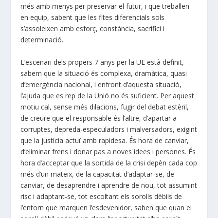
més amb menys per preservar el futur, i que treballen
en equip, sabent que les fites diferencials sols
s’assoleixen amb esforç, constància, sacrifici i
determinació.
L’escenari dels propers 7 anys per la UE està definit,
sabem que la situació és complexa, dramàtica, quasi
d’emergència nacional, i enfront d’aquesta situació,
l’ajuda que es rep de la Unió no és suficient. Per aquest
motiu cal, sense més dilacions, fugir del debat estèril,
de creure que el responsable és l’altre, d’apartar a
corruptes, depreda-especuladors i malversadors, exigint
que la justícia actuï amb rapidesa. És hora de canviar,
d’eliminar frens i donar pas a noves idees i persones. És
hora d’acceptar que la sortida de la crisi depèn cada cop
més d’un mateix, de la capacitat d’adaptar-se, de
canviar, de desaprendre i aprendre de nou, tot assumint
risc i adaptant-se, tot escoltant els sorolls dèbils de
l’entorn que marquen l’esdevenidor, saben que quan el