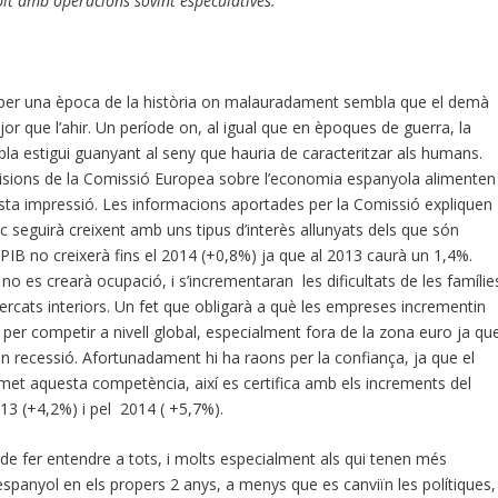
pit amb operacions sovint especulatives.
 per una època de la història on malauradament sembla que el demà
jor que l’ahir. Un període on, al igual que en èpoques de guerra, la
mbla estigui guanyant al seny que hauria de caracteritzar als humans.
visions de la Comissió Europea sobre l’economia espanyola alimenten
ta impressió. Les informacions aportades per la Comissió expliquen
ic seguirà creixent amb uns tipus d’interès allunyats dels que són
l PIB no creixerà fins el 2014 (+0,8%) ja que al 2013 caurà un 1,4%.
 es crearà ocupació, i s’incrementaran les dificultats de les famílie
 mercats interiors. Un fet que obligarà a què les empreses incrementin
 per competir a nivell global, especialment fora de la zona euro ja qu
n recessió. Afortunadament hi ha raons per la confiança, ja que el
met aquesta competència, així es certifica amb els increments del
013 (+4,2%) i pel 2014 ( +5,7%).
e fer entendre a tots, i molts especialment als qui tenen més
 espanyol en els propers 2 anys, a menys que es canviïn les polítiques,