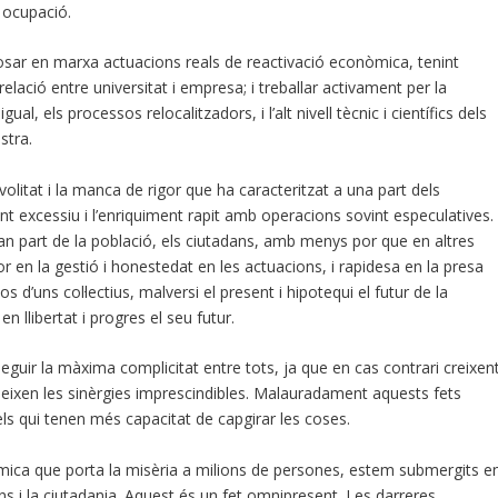
 ocupació.
posar en marxa actuacions reals de reactivació econòmica, tenint
elació entre universitat i empresa; i treballar activament per la
gual, els processos relocalitzadors, i l’alt nivell tècnic i científics dels
stra.
ivolitat i la manca de rigor que ha caracteritzat a una part dels
ent excessiu i l’enriquiment rapit amb operacions sovint especulatives.
ran part de la població, els ciutadans, amb menys por que en altres
en la gestió i honestedat en les actuacions, i rapidesa en la presa
s d’uns col·lectius, malversi el present i hipotequi el futur de la
 llibertat i progres el seu futur.
uir la màxima complicitat entre tots, ja que en cas contrari creixen
s’esvaeixen les sinèrgies imprescindibles. Malauradament aquests fets
ls qui tenen més capacitat de capgirar les coses.
mica que porta la misèria a milions de persones, estem submergits e
ns i la ciutadania. Aquest és un fet omnipresent. Les darreres