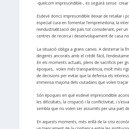
-quelcom imprescindible-, es seguirà sense crear
Esdevé doncs imprescindible deixar de retallar i 
especial cura en fomentar l’emprenedoria; la interr
reindustrialització del país tot considerant, per un i
centres de recerca i desenvolupament de casa no
La situació obliga a grans canvis. A desterrar la fr
dirigents ancorats amb el crèdit fàcil, l’endeutam
En els moments actuals, plens de sacrificis per g
èpoques, volen més transparència, molt més rigor 
de decisions per evitar que la defensa els interesso
immensa majoria dels ciutadans que volen traçar en
Són èpoques en què esdevé imprescindible aconseg
les dificultats, la crispació i la conflictivitat, i 
sembla que no volen ser assumits per una part de
En aquests moments, més enllà de la crisi econò
un trencament de la confiança entre les institucio