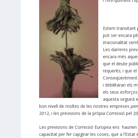
i l’enriquiment ra
Estem transitant
pot ser encara pit
irracionalitat se
Les darreres pre
encara més aques
que el deute públ
requerits; i que e
Conseqüentment no
i debilitaran els
els seus esforços
aquesta seguirà e
bon nivell de moltes de les nostres empreses per
2012, i les previsions de la pròpia Comissió pel 2
Les previsions de Comissió Europea ens haurien d
capacitat per fer capgirar les coses, que a l’Estat