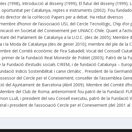
es (1998), Introducció al disseny (1999); El futur del disseny (1999); 
 oportunitat per Catalunya, reptes e instruments (2002). Fou fundado
és director de la col•lecció Papers per a debat. Ha rebut diversos
membre d’honor de l’associació USI, del Cercle Tecnològic, Chip d’or 
icació en Societat del Coneixement per UNIACC-Chile. Quant a l’activ
sentant del Parlament de Catalunya a la U.O.C. (des de 2005); Membre d
nia i la Moda de Catalunya (des de gener 2010); membre del ple de la
embre del Comitè econòmic de Fira Sabadell; Vocal del Conssell Ciuta
nt primer de la Fundació Real Monestir de Poblet (2003); Patró de la F
 la Fundació d’estudis socials CIREM, i de fundació Catalunya – Euro
undació Indicis Sostenibilitat i canvi climàtic . President de la German
 assessor del Cercle per el Coneixement; conseller de l’assemblea Gen
ació del Ajuntament de Barcelona (Abril 2009). Membre del Comitè d’h
a, Membre del Club de Roma; anteriorment fou patró de la Fundació F
on LLull, i president del seu Consell executiu, patró de la Fundació V
eral i president de l’associació Cercle per el Coneixement (del 2001 al