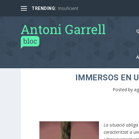
Insuficient
TRENDING:
Q
A
IMMERSOS EN U
Posted by
ag
La situació obliga
caracteritzat a un