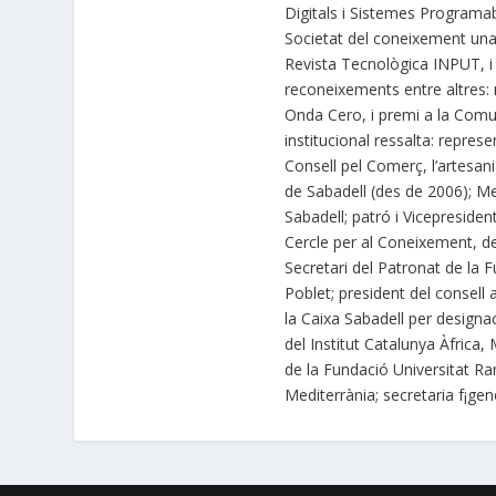
Digitals i Sistemes Programabl
Societat del coneixement una
Revista Tecnològica INPUT, i 
reconeixements entre altres: 
Onda Cero, i premi a la Comun
institucional ressalta: repre
Consell pel Comerç, l’artesa
de Sabadell (des de 2006); M
Sabadell; patró i Vicepreside
Cercle per al Coneixement, de
Secretari del Patronat de la F
Poblet; president del consell
la Caixa Sabadell per design
del Institut Catalunya Àfric
de la Fundació Universitat Ram
Mediterrània; secretaria f¡gen