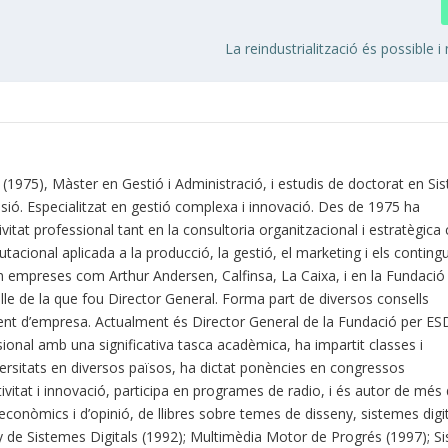
La reindustrialització és possible i
C (1975), Màster en Gestió i Administració, i estudis de doctorat en S
sió. Especialitzat en gestió complexa i innovació. Des de 1975 ha
vitat professional tant en la consultoria organitzacional i estratègic
tacional aplicada a la producció, la gestió, el marketing i els contingu
n empreses com Arthur Andersen, Calfinsa, La Caixa, i en la Fundació
alle de la que fou Director General. Forma part de diversos consells
ent d’empresa. Actualment és Director General de la Fundació per ES
sional amb una significativa tasca acadèmica, ha impartit classes i
ersitats en diversos països, ha dictat ponències en congressos
ivitat i innovació, participa en programes de radio, i és autor de més
econòmics i d’opinió, de llibres sobre temes de disseny, sistemes digit
y de Sistemes Digitals (1992); Multimèdia Motor de Progrés (1997); S