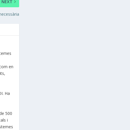
NEXT
 necessària
istemes
a com en
ts,
DI. Ha
 de 500
als i
istemes