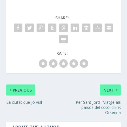
SHARE:
RATE:
PREVIOUS
NEXT
La ciutat que jo vull
Per Sant Jordi: ‘Viatge als
països del cotó’ d’Erik
Orsenna