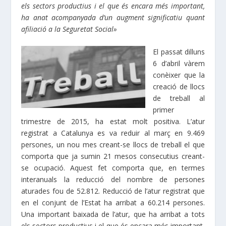
els sectors productius i el que és encara més important,
ha anat acompanyada d’un augment significatiu quant
afiliació a la Seguretat Social»
El passat dilluns
6 d’abril vàrem
conèixer que la
creació de llocs
de treball al
primer
trimestre de 2015, ha estat molt positiva. L’atur
registrat a Catalunya es va reduir al març en 9.469
persones, un nou mes creant-se llocs de treball el que
comporta que ja sumin 21 mesos consecutius creant-
se ocupació. Aquest fet comporta que, en termes
interanuals la reducció del nombre de persones
aturades fou de 52.812. Reducció de l’atur registrat que
en el conjunt de l’Estat ha arribat a 60.214 persones.
Una important baixada de l’atur, que ha arribat a tots
els sectors productius i el que és encara més important,