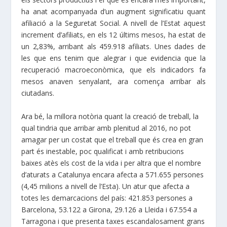
ha anat acompanyada d’un augment significatiu quant
afiliació a la Seguretat Social. A nivell de l’Estat aquest
increment d’afiliats, en els 12 últims mesos, ha estat de
un 2,83%, arribant als 459.918 afiliats. Unes dades de
les que ens tenim que alegrar i que evidencia que la
recuperació macroeconòmica, que els indicadors fa
mesos anaven senyalant, ara comença arribar als
ciutadans.
Ara bé, la millora notòria quant la creació de treball, la
qual tindria que arribar amb plenitud al 2016, no pot
amagar per un costat que el treball que és crea en gran
part és inestable, poc qualificat i amb retribucions
baixes atès els cost de la vida i per altra que el nombre
d’aturats a Catalunya encara afecta a 571.655 persones
(4,45 milions a nivell de l’Esta). Un atur que afecta a
totes les demarcacions del país: 421.853 persones a
Barcelona, 53.122 a Girona, 29.126 a Lleida i 67.554 a
Tarragona i que presenta taxes escandalosament grans