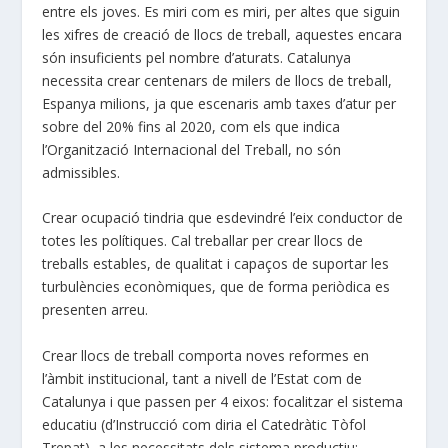
entre els joves. Es miri com es miri, per altes que siguin
les xifres de creació de llocs de treball, aquestes encara
són insuficients pel nombre d’aturats. Catalunya
necessita crear centenars de milers de llocs de treball,
Espanya milions, ja que escenaris amb taxes d’atur per
sobre del 20% fins al 2020, com els que indica
l’Organització Internacional del Treball, no són
admissibles.
Crear ocupació tindria que esdevindré l’eix conductor de
totes les polítiques. Cal treballar per crear llocs de
treballs estables, de qualitat i capaços de suportar les
turbulències econòmiques, que de forma periòdica es
presenten arreu.
Crear llocs de treball comporta noves reformes en
l’àmbit institucional, tant a nivell de l’Estat com de
Catalunya i que passen per 4 eixos: focalitzar el sistema
educatiu (d’Instrucció com diria el Catedràtic Tòfol
Trepat), a les necessitats dels sistema productiu;