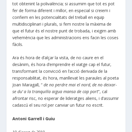
tot obtenint la polivalència; si assumim que tot es pot
fer de forma diferent i millor, en especial si creiem i
confiem en les potencialitats del treball en equip
multidisciplinari i plurals, si fem nostre la màxima de
que el futur és el nostre punt de trobada, i exigim amb
vehemència que les administracions ens facin les coses
fàcils.
Ara és hora de d’alçar la vista, de no caure en el
desànim, és hora d’emprendre el viatge cap el futur,
transformant la convicció en l’acció derivada de la
responsabilitat, és hora, manllevat les paraules al poeta
Joan Maragall, “
de no perdre mai el nord, de no deixar-
se du’ a la tranquil·la aigua mansa de cap port
”, cal
afrontar risc, no esperar de lideratges aliens, i d’assumir
cadascú el seu rol per canviar un futur no escrit.
Antoni Garrell i Guiu