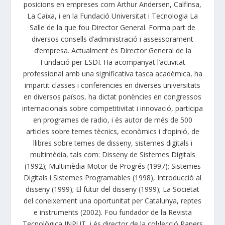
posicions en empreses com Arthur Andersen, Calfinsa,
La Caixa, i en la Fundació Universitat i Tecnologia La
Salle de la que fou Director General. Forma part de
diversos consells d’administració i assessorament
d’empresa. Actualment és Director General de la
Fundació per ESDI. Ha acompanyat l’activitat
professional amb una significativa tasca acadèmica, ha
impartit classes i conferencies en diverses universitats
en diversos països, ha dictat ponències en congressos
internacionals sobre competitivitat i innovació, participa
en programes de radio, i és autor de més de 500
articles sobre temes tècnics, econòmics i d’opinió, de
llibres sobre temes de disseny, sistemes digitals i
multimèdia, tals com: Disseny de Sistemes Digitals
(1992); Multimèdia Motor de Progrés (1997); Sistemes
Digitals i Sistemes Programables (1998), Introducció al
disseny (1999); El futur del disseny (1999); La Societat
del coneixement una oportunitat per Catalunya, reptes
e instruments (2002). Fou fundador de la Revista
Tecnològica INPUT, i és director de la col•lecció Papers