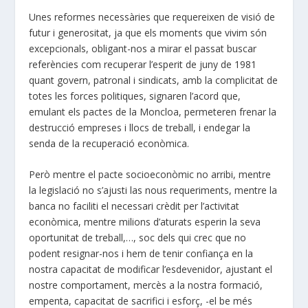
Unes reformes necessàries que requereixen de visió de
futur i generositat, ja que els moments que vivim són
excepcionals, obligant-nos a mirar el passat buscar
referències com recuperar l’esperit de juny de 1981
quant govern, patronal i sindicats, amb la complicitat de
totes les forces politiques, signaren l’acord que,
emulant els pactes de la Moncloa, permeteren frenar la
destrucció empreses i llocs de treball, i endegar la
senda de la recuperació econòmica.
Però mentre el pacte socioeconòmic no arribi, mentre
la legislació no s’ajusti las nous requeriments, mentre la
banca no faciliti el necessari crèdit per l’activitat
econòmica, mentre milions d’aturats esperin la seva
oportunitat de treball,…, soc dels qui crec que no
podent resignar-nos i hem de tenir confiança en la
nostra capacitat de modificar l’esdevenidor, ajustant el
nostre comportament, mercès a la nostra formació,
empenta, capacitat de sacrifici i esforç, -el be més