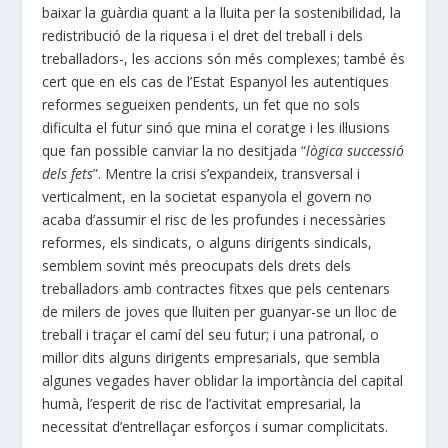
baixar la guàrdia quant a la lluita per la sostenibilidad, la
redistribució de la riquesa i el dret del treball i dels
treballadors-, les accions són més complexes; també és
cert que en els cas de l’Estat Espanyol les autentiques
reformes segueixen pendents, un fet que no sols
dificulta el futur sinó que mina el coratge i les il·lusions
que fan possible canviar la no desitjada “
lògica successió
dels fets
”. Mentre la crisi s’expandeix, transversal i
verticalment, en la societat espanyola el govern no
acaba d’assumir el risc de les profundes i necessàries
reformes, els sindicats, o alguns dirigents sindicals,
semblem sovint més preocupats dels drets dels
treballadors amb contractes fitxes que pels centenars
de milers de joves que lluiten per guanyar-se un lloc de
treball i traçar el camí del seu futur; i una patronal, o
millor dits alguns dirigents empresarials, que sembla
algunes vegades haver oblidar la importància del capital
humà, l’esperit de risc de l’activitat empresarial, la
necessitat d’entrellaçar esforços i sumar complicitats.