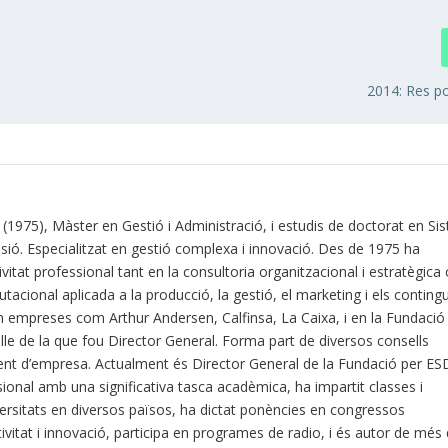
2014: Res po
C (1975), Màster en Gestió i Administració, i estudis de doctorat en S
sió. Especialitzat en gestió complexa i innovació. Des de 1975 ha
vitat professional tant en la consultoria organitzacional i estratègic
tacional aplicada a la producció, la gestió, el marketing i els contingu
n empreses com Arthur Andersen, Calfinsa, La Caixa, i en la Fundació
alle de la que fou Director General. Forma part de diversos consells
ent d’empresa. Actualment és Director General de la Fundació per ES
sional amb una significativa tasca acadèmica, ha impartit classes i
ersitats en diversos països, ha dictat ponències en congressos
ivitat i innovació, participa en programes de radio, i és autor de més