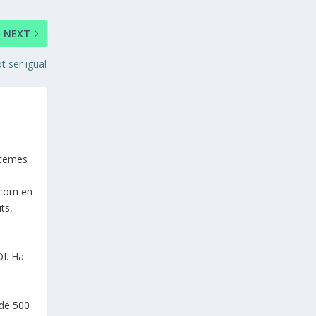
NEXT
t ser igual
istemes
a com en
ts,
DI. Ha
 de 500