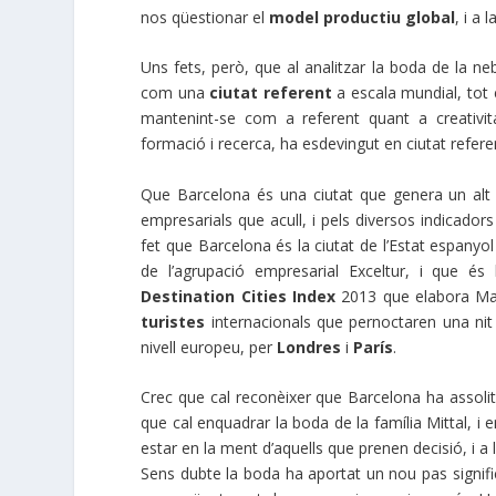
nos qüestionar el
model productiu global
, i a
Uns fets, però, que al analitzar la boda de la 
com una
ciutat referent
a escala mundial, tot
mantenint-se com a referent quant a creativit
formació i recerca, ha esdevingut en ciutat refere
Que Barcelona és una ciutat que genera un alt niv
empresarials que acull, i pels diversos indicado
fet que Barcelona és la ciutat de l’Estat espany
de l’agrupació empresarial Exceltur, i que é
Destination Cities Index
2013 que elabora Mast
turistes
internacionals que pernoctaren una nit
nivell europeu, per
Londres
i
París
.
Crec que cal reconèixer que Barcelona ha assolit 
que cal enquadrar la boda de la família Mittal, i en
estar en la ment d’aquells que prenen decisió, i a
Sens dubte la boda ha aportat un nou pas signifi