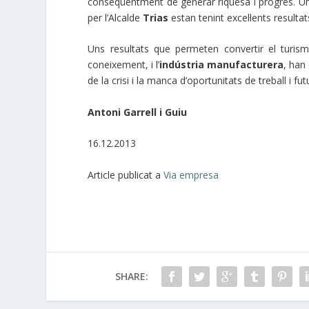
conseqüentment de generar riquesa i progrés. Una
per l’Alcalde
Trias
estan tenint excel·lents resultat
Uns resultats que permeten convertir el tur
coneixement, i l’
indústria manufacturera
, han
de la crisi i la manca d’oportunitats de treball i fut
Antoni Garrell i Guiu
16.12.2013
Article publicat a
Via empresa
SHARE: