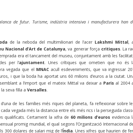
alanca de futur. Turisme, indústria intensiva i manufacturera han d
oda
de la neboda del multimilionari de l’acer
Lakshmi Mittal
, 
u Nacional d’Art de Catalunya
, va generar força
critiques
. La r
mprada era el tancament del museu, conjuntament amb les facilitat
des per l’
ajuntament
. Unes crítiques que ometien que no és l
era vegada que el
MNAC
acull esdeveniments, que va ingressar 20
uros, i que la boda ha aportat uns 60 milions d’euros a la ciutat. Un
 semblant a l’import que el mateix Mittal va deixar a
Paris
al 2004 a
 la seva filla a
Versalles
.
d’una de les famílies més riques del planeta, fa reflexionar sobre le
ada vegada més la distancia entre els més rics i la perseguida class
s qualificats. Certament la xifra de
60 milions d’euros
evidencia l
nsual promig mundial, el qual segons l’Organització Internacional de
ls 300 dolares de salari mig de l’
Índia
. Unes xifres que haurien de fe