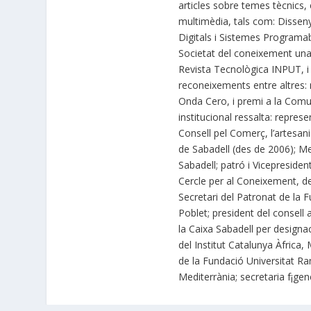
articles sobre temes tècnics, 
multimèdia, tals com: Dissen
Digitals i Sistemes Programabl
Societat del coneixement una
Revista Tecnològica INPUT, i 
reconeixements entre altres: 
Onda Cero, i premi a la Comun
institucional ressalta: repre
Consell pel Comerç, l’artesa
de Sabadell (des de 2006); M
Sabadell; patró i Vicepreside
Cercle per al Coneixement, de
Secretari del Patronat de la F
Poblet; president del consell
la Caixa Sabadell per design
del Institut Catalunya Àfric
de la Fundació Universitat Ram
Mediterrània; secretaria f¡gen