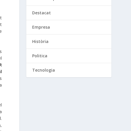
Destacat
t
t
Empresa
e
Història
s
Politica
l
R
Tecnologia
l
s
a
el
a
l.
,