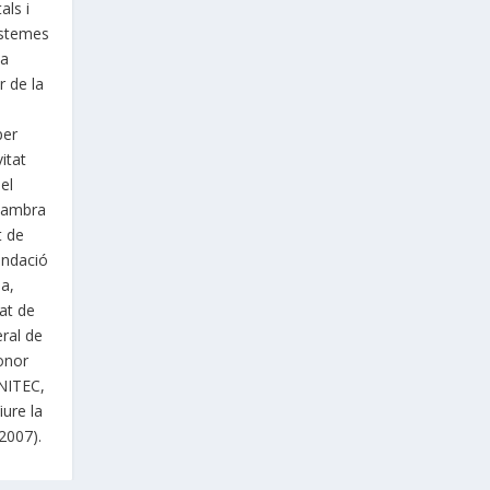
als i
istemes
La
r de la
per
itat
el
 Cambra
t de
undació
pa,
dat de
eral de
onor
UNITEC,
iure la
 2007).