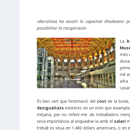
«Barcelona ha assolit la capacitat d’esdevenir p
possibilitar la recuperació»
La
b
Muse
més e
dona
prim
mil e
xifra
casar
És ben cert que l’estimació del
cost
de la boda, 
desigualtats
existents en un món que eixampla c
mitjana, per no referir-me als treballadors meny
seva importància al enquadrar-la amb el
salari
me
treball es situa en 1.480 dòlars americans, o en e