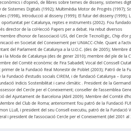
econòmics i d’opinió, de llibres sobre temes de disseny, sistemes digit
y de Sistemes Digitals (1992); Multimèdia Motor de Progrés (1997); S
es (1998), Introducció al disseny (1999); El futur del disseny (1999); 
 oportunitat per Catalunya, reptes e instruments (2002). Fou fundado
és director de la col•lecció Papers per a debat. Ha rebut diversos
membre d’honor de l’associació USI, del Cercle Tecnològic, Chip d’or 
icació en Societat del Coneixement per UNIACC-Chile. Quant a l’activ
sentant del Parlament de Catalunya a la U.O.C. (des de 2005); Membre d
nia i la Moda de Catalunya (des de gener 2010); membre del ple de la
embre del Comitè econòmic de Fira Sabadell; Vocal del Conssell Ciuta
nt primer de la Fundació Real Monestir de Poblet (2003); Patró de la F
 la Fundació d’estudis socials CIREM, i de fundació Catalunya – Euro
undació Indicis Sostenibilitat i canvi climàtic . President de la German
 assessor del Cercle per el Coneixement; conseller de l’assemblea Gen
ació del Ajuntament de Barcelona (Abril 2009). Membre del Comitè d’h
a, Membre del Club de Roma; anteriorment fou patró de la Fundació F
on LLull, i president del seu Consell executiu, patró de la Fundació V
eral i president de l’associació Cercle per el Coneixement (del 2001 al