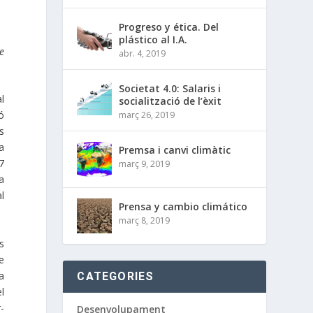
Progreso y ética. Del
plástico al I.A.
e
abr. 4, 2019
Societat 4.0: Salaris i
al
socialització de l’èxit
aó
març 26, 2019
s
a
Premsa i canvi climàtic
7
març 9, 2019
a
l
Prensa y cambio climático
març 8, 2019
s
e
a
CATEGORIES
l
r-
Desenvolupament