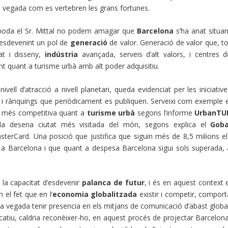
 la vegada com es vertebren les grans fortunes.
neboda el Sr. Mittal no podem amagar que
Barcelona
s’ha anat situan
 esdevenint un pol de
generació
de valor. Generació de valor que, to
at i disseny,
indústria
avançada, serveis d’alt valors, i centres d
nt quant a turisme urbà amb alt poder adquisitiu.
ell d’atracció a nivell planetari, queda evidenciat per les iniciative
rs i rànquings que periòdicament es publiquen. Serveixi com exemple e
ol més competitiva quant a
turisme urbà
segons l’informe
UrbanTU
s la desena ciutat més visitada del món, segons explica el
Goba
erCard. Una posició que justifica que siguin més de 8,5 milions el
 a Barcelona i que quant a despesa Barcelona sigui sols superada, 
la capacitat d’esdevenir
palanca de futur
, i és en aquest context 
 el fet que en l’
economia globalitzada
existir i competir, comport
 la vegada tenir presencia en els mitjans de comunicació d’abast globa
catiu, caldria reconèixer-ho, en aquest procés de projectar Barcelona