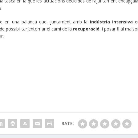
 tasca en la que les actuacions decidides de l’ajuntament encapçala
s.
isme en una palanca que, juntament amb la
indústria intensiva
e
 de possibilitar entomar el camí de la
recuperació
, i posar fi al mals
ur.
RATE: