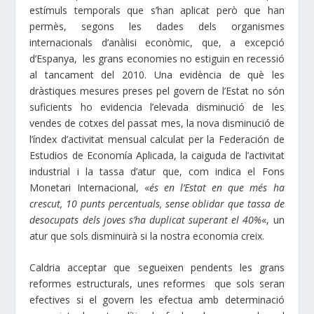
estímuls temporals que s’han aplicat però que han
permès, segons les dades dels organismes
internacionals d’anàlisi econòmic, que, a excepció
d’Espanya, les grans economies no estiguin en recessió
al tancament del 2010. Una evidència de què les
dràstiques mesures preses pel govern de l’Estat no són
suficients ho evidencia l’elevada disminució de les
vendes de cotxes del passat mes, la nova disminució de
l’índex d’activitat mensual calculat per la Federación de
Estudios de Economía Aplicada, la caiguda de l’activitat
industrial i la tassa d’atur que, com indica el Fons
Monetari Internacional, «
és en l’Estat en que més ha
crescut, 10 punts percentuals, sense oblidar que
tassa de
desocupats dels joves s’ha duplicat superant el 40%
«, un
atur que sols disminuirà si la nostra economia creix.
Caldria acceptar que segueixen pendents les grans
reformes estructurals, unes reformes que sols seran
efectives si el govern les efectua amb determinació