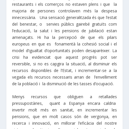
restaurants i els comerços no estaven plens i que la
majoria de persones controlaven més la despesa
innecessària. Una sensació generalitzada és que l’estat
del benestar, o servies públics gairebé gratuïts com
l’educació, la salut i les pensions de jubilació estan
amenaçats. Hi ha la percepció de que els pilars
europeus en que es fonamentà la cohesió social i el
model d’igualtat d’oportunitats poden desaparèixer. La
crisi ha evidenciat que aquest progrés pot ser
reversible, si no es capgira la situació, al disminuir els
recursos disponibles de l’Estat, i incrementar-se a la
vegada els recursos necessaris arran de l’envelliment
de la població i la disminució de les tasses d’ocupació.
Menys recursos que obliguen a retallades
pressupostàries, quant a Espanya encara caldria
invertir molt més en sanitat, en incrementar les
pensions, que en molt casos són de vergonya, en
recerca i innovació, en millorar l’eficàcia del nostre