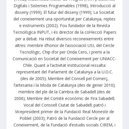
Digitals i Sistemes Programables (1998), Introducció al
disseny (1999); El futur del disseny (1999); La Societat
del coneixement una oportunitat per Catalunya, reptes
e instruments (2002). Fou fundador de la Revista
Tecnològica INPUT, i és director de la col•lecció Papers
per a debat. Ha rebut diversos reconeixements entre
altres: membre d’honor de l’associació USI, del Cercle
Tecnològic, Chip d’or per Onda Cero, i premi a la
Comunicació en Societat del Coneixement per UNIACC-
Chile. Quant a l’activitat institucional ressalta:
representant del Parlament de Catalunya a la U.O.C.
(des de 2005); Membre del Consell pel Comerç,
l’artesania i la Moda de Catalunya (des de gener 2010);
membre del ple de la Cambra de Sabadell (des de
2006); Membre del Comitè econòmic de Fira Sabadell;
Vocal del Conssell Ciutat de Sabadell; patró i
Vicepresident primer de la Fundació Real Monestir de
Poblet (2003); Patró de la Fundació Cercle per al
Coneixement, de la Fundació d’estudis socials CIREM, i