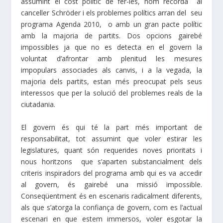
assumint el cost polític de fer-les, hom recorda al
canceller Schröder i els problemes polítics arran del seu
programa Agenda 2010, o amb un gran pacte polític
amb la majoria de partits. Dos opcions gairebé
impossibles ja que no es detecta en el govern la
voluntat d’afrontar amb plenitud les mesures
impopulars associades als canvis, i a la vegada, la
majoria dels partits, estan més preocupat pels seus
interessos que per la solució del problemes reals de la
ciutadania.
El govern és qui té la part més important de
responsabilitat, tot assumint que voler estirar les
legislatures, quant són requerides noves prioritats i
nous horitzons que s’aparten substancialment dels
criteris inspiradors del programa amb qui es va accedir
al govern, és gairebé una missió impossible.
Conseqüentment és en escenaris radicalment diferents,
als que s’atorga la confiança de govern, com es l’actual
escenari en que estem immersos, voler esgotar la