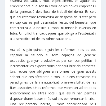
sistema educatiu, i, molt especialment, en ajudar als
emprenedors que són la llavor de les noves empreses i
de la generació dels llocs de treball del demà. Es cert
que cal reformar l’estructura de despesa de l’Estat però
en cap cas es pot desmuntar l’estat del benestar que
caracteritza a la nostra Europa, ni minar la inversió en
futur. Un difícil trencaclosques que obliga a l’austeritat i
a la simplificació de les Administracions.
Ara bé, siguin quines siguin les reformes, sols es pot
capgirar la situació si som capaços de generar
ocupació, guanyar productivitat per ser competitius, i
incrementar les exportacions per equilibrar els comptes.
Uns reptes que obliguen a reformes de gran abasts
sabent que ens afectaran a tots i que ens canviaran els
paradigmes de la immutabilitat o irreversibilitat de les
fites assolides. Unes reformes que varen ser afrontades
anteriorment en altres llocs i que els hi han permès
disposar d’unes bases més solides per remuntar la crisi.
Una recuperació incerta, molt condicionada pels