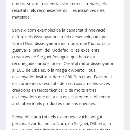
que tot sovint s’evidencia si mirem els treballs, els
resultats, els reconeixements i les iniciatives dels
mateixos.
Serveixi com exemples de la capacitat d’innovació i
esforç dels dissenyadors la feia desenvolupada per
Nora Urkia, dissenyadora de moda, que l’ha portat a
guanyar el premi del Modafad, o les excel·lents
creacions de Serguei Povaguin que han esta
reconegudes amb el premi Oreal al millor dissenyador
al ECO de Cibeles, o la màgia d’Alberto Tous,
dissenyador invitat al darrer 080 Barcelona Fashion, i
els sorprenents resultats de xxx, i xxx amb les seves
creacions en teixits tècnics, o de molts altres
dissenyadors que dia a dia ens il·lusionen al observar
amb atenció els productes que ens envoltes.
Sense oblidar a tots els exlumnes avui he volgut
personalitzar-los en La Nora, en Serguei, l’Alberto, la