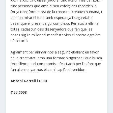
xxx i la xxx, cinc dissenyadors, cinc exalumnes de l’ESDi,
cinc persones que amb el seu esforç ens recorden la
força transformadora de la capacitat creativa humana, i
ens fan mirar el futur amb esperança i seguretat a
pesar que el present sigui complexa. Per això a ells i a
tots i cadascun dels dissenyadors que fan que les
coses siguin millor cal manifestar-los el nostre agraíem
i felicitació.
Agraïment per animar-nos a seguir treballant en favor
de la creativitat, amb una formació rigorosa i que busca
l’excel·lència i el compromís, i felicitació per l’esforç que
fan al ensenyar-nos el camí cap l’esdevenidor.
Antoni Garrell i Guiu
7.11.2008