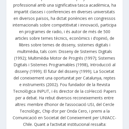
professional amb una significativa tasca acadèmica, ha
impartit classes i conferencies en diverses universitats
en diversos països, ha dictat ponències en congressos
internacionals sobre competitivitat i innovació, participa
en programes de radio, i és autor de més de 500
articles sobre temes tècnics, econòmics i d’opinió, de
llibres sobre temes de disseny, sistemes digitals i
multimèdia, tals com: Disseny de Sistemes Digitals
(1992); Multimèdia Motor de Progrés (1997); Sistemes
Digitals i Sistemes Programables (1998), Introducció al
disseny (1999); El futur del disseny (1999); La Societat
del coneixement una oportunitat per Catalunya, reptes
e instruments (2002). Fou fundador de la Revista
Tecnològica INPUT, i és director de la col•lecció Papers
per a debat. Ha rebut diversos reconeixements entre
altres: membre d’honor de l’associació USI, del Cercle
Tecnològic, Chip d’or per Onda Cero, i premi a la
Comunicació en Societat del Coneixement per UNIACC-
Chile. Quant a l’activitat institucional ressalta: