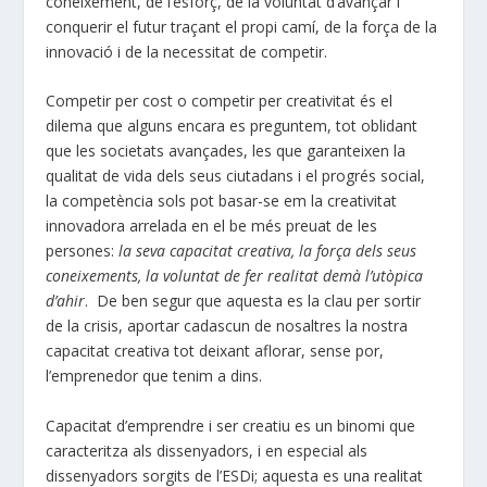
coneixement, de l’esforç, de la voluntat d’avançar i
conquerir el futur traçant el propi camí, de la força de la
innovació i de la necessitat de competir.
Competir per cost o competir per creativitat és el
dilema que alguns encara es preguntem, tot oblidant
que les societats avançades, les que garanteixen la
qualitat de vida dels seus ciutadans i el progrés social,
la competència sols pot basar-se em la creativitat
innovadora arrelada en el be més preuat de les
persones:
la seva capacitat creativa, la força dels seus
coneixements, la voluntat de fer realitat demà l’utòpica
d’ahir
. De ben segur que aquesta es la clau per sortir
de la crisis, aportar cadascun de nosaltres la nostra
capacitat creativa tot deixant aflorar, sense por,
l’emprenedor que tenim a dins.
Capacitat d’emprendre i ser creatiu es un binomi que
caracteritza als dissenyadors, i en especial als
dissenyadors sorgits de l’ESDi; aquesta es una realitat