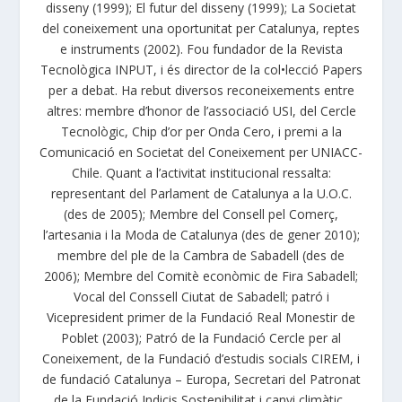
disseny (1999); El futur del disseny (1999); La Societat
del coneixement una oportunitat per Catalunya, reptes
e instruments (2002). Fou fundador de la Revista
Tecnològica INPUT, i és director de la col•lecció Papers
per a debat. Ha rebut diversos reconeixements entre
altres: membre d’honor de l’associació USI, del Cercle
Tecnològic, Chip d’or per Onda Cero, i premi a la
Comunicació en Societat del Coneixement per UNIACC-
Chile. Quant a l’activitat institucional ressalta:
representant del Parlament de Catalunya a la U.O.C.
(des de 2005); Membre del Consell pel Comerç,
l’artesania i la Moda de Catalunya (des de gener 2010);
membre del ple de la Cambra de Sabadell (des de
2006); Membre del Comitè econòmic de Fira Sabadell;
Vocal del Conssell Ciutat de Sabadell; patró i
Vicepresident primer de la Fundació Real Monestir de
Poblet (2003); Patró de la Fundació Cercle per al
Coneixement, de la Fundació d’estudis socials CIREM, i
de fundació Catalunya – Europa, Secretari del Patronat
de la Fundació Indicis Sostenibilitat i canvi climàtic .