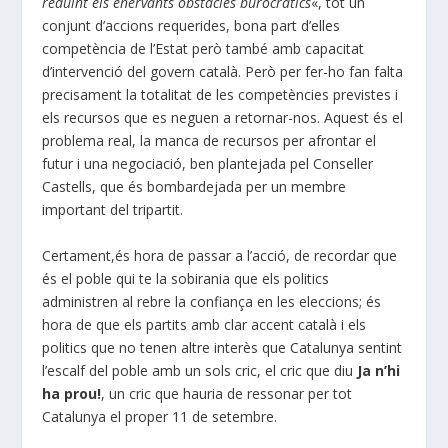
reduint els enervants obstacles burocràtics
«, tot un
conjunt d’accions requerides, bona part d’elles
competència de l’Estat però també amb capacitat
d’intervenció del govern català. Però per fer-ho fan falta
precisament la totalitat de les competències previstes i
els recursos que es neguen a retornar-nos. Aquest és el
problema real, la manca de recursos per afrontar el
futur i una negociació, ben plantejada pel Conseller
Castells, que és bombardejada per un membre
important del tripartit.
Certament,és hora de passar a l’acció, de recordar que
és el poble qui te la sobirania que els politics
administren al rebre la confiança en les eleccions; és
hora de que els partits amb clar accent català i els
politics que no tenen altre interès que Catalunya sentint
l’escalf del poble amb un sols cric, el cric que diu
Ja n’hi
ha prou!
, un cric que hauria de ressonar per tot
Catalunya el proper 11 de setembre.