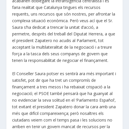
acabarien doblegant la intransigència centralista i es
faria realitat que Catalunya tingues els recursos
requerits, uns recursos que són nostres, per afrontar la
complexa situació econòmica. Però veus ací que el Sr.
Saura s’ha dedicat a trencar la unitat d’acció, a
permetre, desprès del treball del Diputat Herrera, a que
el president Zapatero no acudis al Parlament, tot
acceptant la multilateralitat de la negociació i a treure
força a la tasca dels seus companys de govern que
tenen la responsabilitat de negociar el finançament.
El Conseller Saura potser es sentirà ara més important i
satisfet, pot dir que ha tret un compromís de
finançament a tres mesos i ha rebaixat crispació a la
negociació; el PSOE també pensarà que ha guanyat al
no evidenciar la seva solitud en el ‘Parlamento Español’,
tot evitant el president Zapatero donar la cara amb una
més que difícil compareixença; però nosaltres els
ciutadans veiem com el temps pasa i les solucions no
arriben en tenir un govern mancat de recursos per la