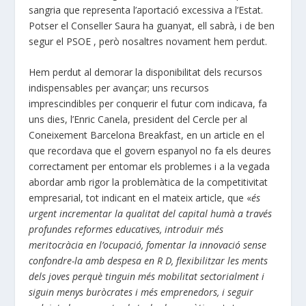
sangria que representa l’aportació excessiva a l’Estat.
Potser el Conseller Saura ha guanyat, ell sabrà, i de ben
segur el PSOE , però nosaltres novament hem perdut.
Hem perdut al demorar la disponibilitat dels recursos
indispensables per avançar; uns recursos
imprescindibles per conquerir el futur com indicava, fa
uns dies, l’Enric Canela, president del Cercle per al
Coneixement Barcelona Breakfast, en un
article
en el
que recordava que el govern espanyol no fa els deures
correctament per entomar els problemes i a la vegada
abordar amb rigor la problemàtica de la competitivitat
empresarial, tot indicant en el mateix article, que «
és
urgent incrementar la qualitat del capital humà a través
profundes reformes educatives, introduir més
meritocràcia en l’ocupació, fomentar la innovació sense
confondre-la amb despesa en R D, flexibilitzar les ments
dels joves perquè tinguin més mobilitat sectorialment i
siguin menys buròcrates i més emprenedors, i seguir