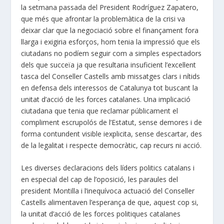
la setmana passada del President Rodríguez Zapatero,
que més que afrontar la problemàtica de la crisi va
deixar clar que la negociació sobre el finançament fora
llarga i exigiria esforços, hom tenia la impressió que els
ciutadans no podíem seguir com a simples espectadors
dels que succeïa ja que resultaria insuficient l’excel·lent
tasca del Conseller Castells amb missatges clars i nítids
en defensa dels interessos de Catalunya tot buscant la
unitat d’acció de les forces catalanes. Una implicació
ciutadana que tenia que reclamar públicament el
compliment escrupolós de l’Estatut, sense demores i de
forma contundent visible iexplicita, sense descartar, des
de la legalitat i respecte democràtic, cap recurs ni acció.
Les diverses declaracions dels líders politics catalans i
en especial del cap de l’oposició, les paraules del
president Montilla i l’inequívoca actuació del Conseller
Castells alimentaven l’esperança de que, aquest cop si,
la unitat d’acció de les forces politiques catalanes