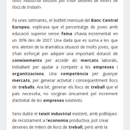
teixit industrial existent pot crear desenes de milers de
llocs de treball»
Fa unes setmanes, el butlletí mensual del
Banc Central
Europeu
, explicava que el percentatge de joves amb
educació superior sense
feina
s’havia incrementat en
un 30% des de 2007. Una dada que es suma a les que
ens alerten de la dramàtica situació de molts joves, que
s’han esforçat per adquirir una important dotació de
coneixements
per accedir als
mercats
laborals,
treballant per ajudar a competir a les
empreses
i
organitzacions
. Una
competència
per guanyar
mercats
, per generar activitat i conseqüentment llocs
de
treballs
. Ara bé, generar els llocs de
treball
que el
país necessita, no sorgiran únicament pel increment
d’activitat de les
empreses
existents.
Sens dubte el
teixit industrial
existent, amb polítiques
de recolzament a l’
economia
productiva, pot crear
desenes de milers de llocs de
treball
, però amb la