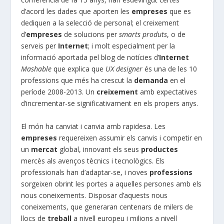
d’acord les dades que aporten les
empreses
que es
dediquen a la selecció de personal; el creixement
d’
empreses
de solucions per
smarts produts
, o de
serveis per
Internet
; i molt especialment per la
informació aportada pel blog de notícies d’
Internet
Mashable
que explica que
UX designer
és una de les 10
professions que més ha crescut la
demanda
en el
període 2008-2013. Un
creixement
amb expectatives
d’incrementar-se significativament en els propers anys.
El món ha canviat i canvia amb rapidesa. Les
empreses
requereixen assumir els canvis i competir en
un
mercat
global, innovant els seus
productes
mercès als avenços tècnics i tecnològics. Els
professionals han d’adaptar-se, i noves
professions
sorgeixen obrint les portes a aquelles persones amb els
nous coneixements. Disposar d’aquests nous
coneixements, que generaran centenars de milers de
llocs de
treball
a nivell europeu i milions a nivell