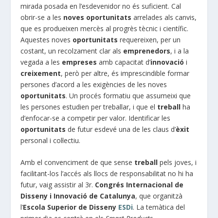
mirada posada en l’esdevenidor no és suficient. Cal
obrir-se a les
noves oportunitats
arrelades als canvis,
que es produeixen mercès al progrès tècnic i científic.
Aquestes noves
oportunitats
requereixen, per un
costant, un recolzament clar als
emprenedors
, i a la
vegada a les
empreses
amb capacitat d’
innovació
i
creixement
, però per altre, és imprescindible formar
persones d’acord a les exigències de les noves
oportunitats
. Un procés formatiu que assumeixi que
les persones estudien per treballar, i que el
treball
ha
d’enfocar-se a competir per valor. Identificar les
oportunitats
de futur esdevé una de les claus d’
èxit
personal i col·lectiu.
Amb el convenciment de que sense
treball
pels joves, i
facilitant-los l’accés als llocs de responsabilitat no hi ha
futur, vaig assistir al 3r.
Congrés Internacional de
Disseny i Innovació de Catalunya
, que organitzà
l’
Escola Superior de Disseny
ESDi
. La temàtica del