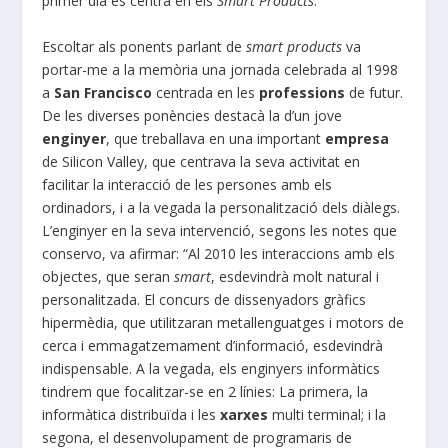
primer dia es centrà en els
Smart Products
.
Escoltar als ponents parlant de
smart products
va
portar-me a la memòria una jornada celebrada al 1998
a
San Francisco
centrada en les
professions
de futur.
De les diverses ponències destacà la d’un jove
enginyer
, que treballava en una important
empresa
de Silicon Valley, que centrava la seva activitat en
facilitar la interacció de les persones amb els
ordinadors, i a la vegada la personalització dels diàlegs.
L’enginyer en la seva intervenció, segons les notes que
conservo, va afirmar: “Al 2010 les interaccions amb els
objectes, que seran
smart
, esdevindrà molt natural i
personalitzada. El concurs de dissenyadors gràfics
hipermèdia, que utilitzaran metallenguatges i motors de
cerca i emmagatzemament d’informació, esdevindrà
indispensable. A la vegada, els enginyers informàtics
tindrem que focalitzar-se en 2 línies: La primera, la
informàtica distribuïda i les
xarxes
multi terminal; i la
segona, el desenvolupament de programaris de