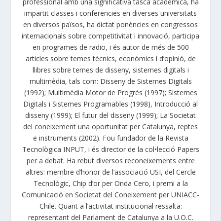
professional amb una significativa tasca acadèmica, ha
impartit classes i conferencies en diverses universitats
en diversos països, ha dictat ponències en congressos
internacionals sobre competitivitat i innovació, participa
en programes de radio, i és autor de més de 500
articles sobre temes tècnics, econòmics i d’opinió, de
llibres sobre temes de disseny, sistemes digitals i
multimèdia, tals com: Disseny de Sistemes Digitals
(1992); Multimèdia Motor de Progrés (1997); Sistemes
Digitals i Sistemes Programables (1998), Introducció al
disseny (1999); El futur del disseny (1999); La Societat
del coneixement una oportunitat per Catalunya, reptes
e instruments (2002). Fou fundador de la Revista
Tecnològica INPUT, i és director de la col•lecció Papers
per a debat. Ha rebut diversos reconeixements entre
altres: membre d’honor de l’associació USI, del Cercle
Tecnològic, Chip d’or per Onda Cero, i premi a la
Comunicació en Societat del Coneixement per UNIACC-
Chile. Quant a l’activitat institucional ressalta:
representant del Parlament de Catalunya a la U.O.C.