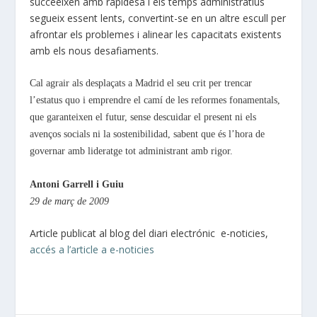
succeeixen amb rapidesa i els temps administratius
segueix essent lents, convertint-se en un altre escull per
afrontar els problemes i alinear les capacitats existents
amb els nous desafiaments.
Cal agrair als desplaçats a Madrid el seu crit per trencar
l’estatus quo i emprendre el camí de les reformes fonamentals,
que garanteixen el futur, sense descuidar el present ni els
avenços socials ni la sostenibilidad, sabent que és l’hora de
governar amb lideratge tot administrant amb rigor.
Antoni Garrell i Guiu
29 de març de 2009
Article publicat al blog del diari electrónic e-noticies,
accés a l’article a e-noticies