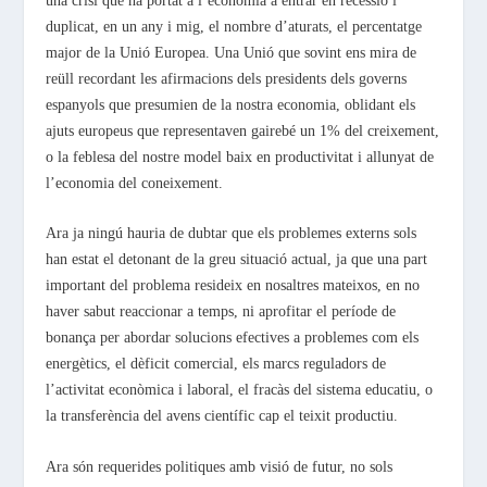
una crisi que ha portat a l’economia a entrar en recessió i
duplicat, en un any i mig, el nombre d’aturats, el percentatge
major de la Unió Europea. Una Unió que sovint ens mira de
reüll recordant les afirmacions dels presidents dels governs
espanyols que presumien de la nostra economia, oblidant els
ajuts europeus que representaven gairebé un 1% del creixement,
o la feblesa del nostre model baix en productivitat i allunyat de
l’economia del coneixement.
Ara ja ningú hauria de dubtar que els problemes externs sols
han estat el detonant de la greu situació actual, ja que una part
important del problema resideix en nosaltres mateixos, en no
haver sabut reaccionar a temps, ni aprofitar el període de
bonança per abordar solucions efectives a problemes com els
energètics, el dèficit comercial, els marcs reguladors de
l’activitat econòmica i laboral, el fracàs del sistema educatiu, o
la transferència del avens científic cap el teixit productiu.
Ara són requerides politiques amb visió de futur, no sols