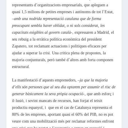
representants d’organitzacions empresarials, que apleguen a
quasi 1,5 milions de petites empreses i autònoms de tot l’Estat,
–
amb una nodrida representació catalana que de forma
preocupant sembla haver oblidat, o ni sols considerat, les
capacitats exigibles al govern català
-, expressaren a Madrid, el
seu rebuig a la erràtica política econòmica del president
Zapatero, tot reclamant actuacions i politiques eficaces per
ajudar a superar la crisi. Una critica plena de propostes, la
majoria conjunturals, però també d’altres amb forta componen
estructural.
La manifestació d’aquests emprenedors, –
ja que la majoria
d’ells són persones que al seu dia optarem per assumir el risc de
generar bàsicament la seva pròpia ocupació
-, que amb esforç i
il·lusió, i sovint mancats de recursos, han forjat el teixit
productiu espanyol, i que en el cas de Catalunya representa el
80% de les empreses, aportant quasi el 60% del PIB, no es pot
veure com una mobilització més per reclamar reformes enfront