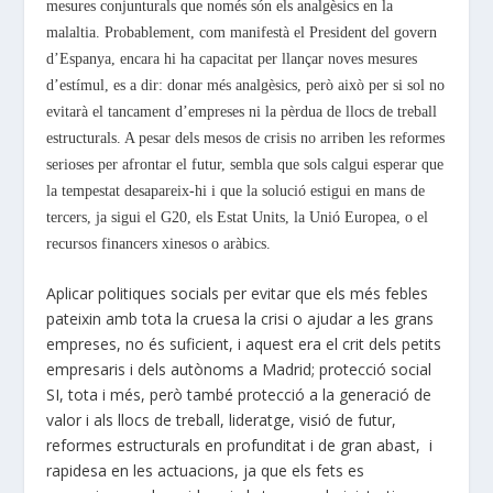
mesures conjunturals que només són els analgèsics en la
malaltia. Probablement, com manifestà el President del govern
d’Espanya, encara hi ha capacitat per llançar noves mesures
d’estímul, es a dir: donar més analgèsics, però això per si sol no
evitarà el tancament d’empreses ni la pèrdua de llocs de treball
estructurals. A pesar dels mesos de crisis no arriben les reformes
serioses per afrontar el futur, sembla que sols calgui esperar que
la tempestat desapareix-hi i que la solució estigui en mans de
tercers, ja sigui el G20, els Estat Units, la Unió Europea, o el
recursos financers xinesos o aràbics.
Aplicar politiques socials per evitar que els més febles
pateixin amb tota la cruesa la crisi o ajudar a les grans
empreses, no és suficient, i aquest era el crit dels petits
empresaris i dels autònoms a Madrid; protecció social
SI, tota i més, però també protecció a la generació de
valor i als llocs de treball, lideratge, visió de futur,
reformes estructurals en profunditat i de gran abast, i
rapidesa en les actuacions, ja que els fets es