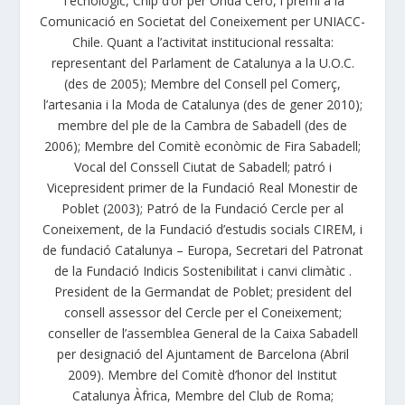
Tecnològic, Chip d’or per Onda Cero, i premi a la
Comunicació en Societat del Coneixement per UNIACC-
Chile. Quant a l’activitat institucional ressalta:
representant del Parlament de Catalunya a la U.O.C.
(des de 2005); Membre del Consell pel Comerç,
l’artesania i la Moda de Catalunya (des de gener 2010);
membre del ple de la Cambra de Sabadell (des de
2006); Membre del Comitè econòmic de Fira Sabadell;
Vocal del Conssell Ciutat de Sabadell; patró i
Vicepresident primer de la Fundació Real Monestir de
Poblet (2003); Patró de la Fundació Cercle per al
Coneixement, de la Fundació d’estudis socials CIREM, i
de fundació Catalunya – Europa, Secretari del Patronat
de la Fundació Indicis Sostenibilitat i canvi climàtic .
President de la Germandat de Poblet; president del
consell assessor del Cercle per el Coneixement;
conseller de l’assemblea General de la Caixa Sabadell
per designació del Ajuntament de Barcelona (Abril
2009). Membre del Comitè d’honor del Institut
Catalunya Àfrica, Membre del Club de Roma;