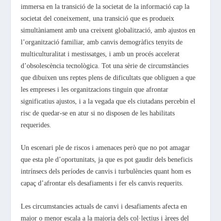
immersa en la transició de la societat de la informació cap la
societat del coneixement, una transició que es produeix
simultàniament amb una creixent globalització, amb ajustos en
l’organització familiar, amb canvis demogràfics tenyits de
multiculturalitat i mestissatges, i amb un procés accelerat
d’obsolescència tecnològica.
Tot una sèrie de circumstàncies
que dibuixen uns reptes plens de dificultats que obliguen a que
les empreses i les organitzacions tinguin que afrontar
significatius ajustos, i a la vegada que els ciutadans percebin el
risc de quedar-se en atur si no disposen de les habilitats
requerides.
Un escenari ple de riscos i amenaces però que no pot amagar
que esta ple d’oportunitats, ja que es pot gaudir dels beneficis
intrínsecs dels períodes de canvis i turbulències quant hom es
capaç d’afrontar els desafiaments i fer els canvis requerits.
Les circumstancies actuals de canvi i desafiaments afecta en
major o menor escala a la majoria dels col·lectius i àrees del