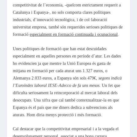
competitivitat de l’economia, -quelcom estrictament requerit a
Catalunya i Espanya-, no sols comporta clares polítiques
industrials, d’innovació tecnològica, i de col·laboració
universitat empresa, també són requerides serioses politiques de
formació
especialment en formació continuada i ocupacional
.
Unes politiques de formació que han estat descuidades
especialment en aquelles persones en període d’atur. Les dades
ho evidencien ja que mentre la Unió Europea és gasta de
mitjana en formació per cada aturat uns 1.327 euros, o
Alemanya 2.033 euros, a Espanya són sols 479€,
segons indicà
l’Euroíndex laboral IESE-Adecco de fa uns mesos
. Un fet que
dificulta seriosament la reincorporació al mercat laboral dels
desocupats. Una xifra que cal també contextualitzar-la en que
Espanya és el país que me diners dedica a subvencions als
aturats. Hom diria menys protecció i més formació.
Cal destacar que la competitivitat empresarial i a la vegada el
desenvolupament personal, associat a una bona carrera