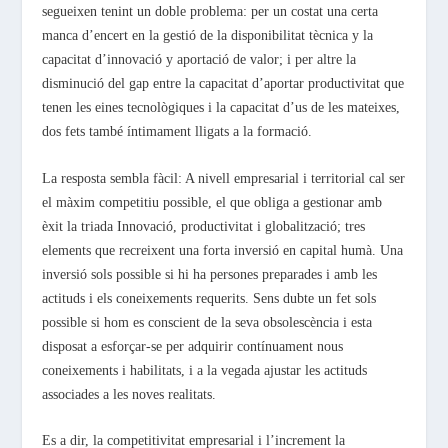
segueixen tenint un doble problema: per un costat una certa
manca d’encert en la gestió de la disponibilitat tècnica y la
capacitat d’innovació y aportació de valor; i per altre la
disminució del gap entre la capacitat d’aportar productivitat que
tenen les eines tecnològiques i la capacitat d’us de les mateixes,
dos fets també íntimament lligats a la formació.
La resposta sembla fàcil: A nivell empresarial i territorial cal ser
el màxim competitiu possible, el que obliga a gestionar amb
èxit la triada Innovació, productivitat i globalització; tres
elements que recreixent una forta inversió en capital humà. Una
inversió sols possible si hi ha persones preparades i amb les
actituds i els coneixements requerits. Sens dubte un fet sols
possible si hom es conscient de la seva obsolescència i esta
disposat a esforçar-se per adquirir contínuament nous
coneixements i habilitats, i a la vegada ajustar les actituds
associades a les noves realitats.
Es a dir, la competitivitat empresarial i l’increment la