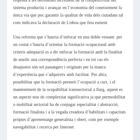
resposta a les necessitats increment de la competitivitat del
sistema productiu i avançar en l’economia del coneixement la
única via que poc garantir la qualitat de vida dels ciutadans tal
com indicava la declaració de Lisboa que feia esment.
Una reforma que s’hauria d’enfocar en una doble vessant: per
un costat s’hauria d’orientar la formació ocupacional amb
criteris adequació es a dir enfocar la formació amb la finalitat
de assolir una correspondència perfecta i en tot cas els
desajustos són sol passatgers i originats per la manca
d’experiència que s’adquireix amb facilitat. Per altra,
possibilitar que la formació permeti l’ocupació a curt, i el
manteniment de la ocupabilitat transsectorial a llarg, aquest es
un aspecte nou de complexitat significativa ja que permeabilitat
o mobilitat sectorial ha de conjugar especialitat i abstracció,
formació finalista i a la vegada creadora d’habilitats i capacitats
pròpies d’aprenentatge generalista i obert, com per exemple
navegabilitat i recerca per Internet.