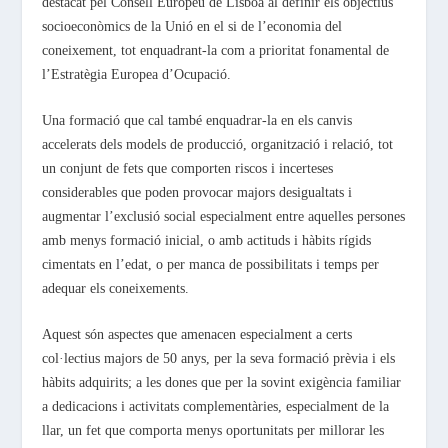
destacat pel Consell Europeu de Lisboa al definir els objectius
socioeconòmics de la Unió en el si de l’economia del
coneixement, tot enquadrant-la com a prioritat fonamental de
l’Estratègia Europea d’Ocupació.
Una formació que cal també enquadrar-la en els canvis
accelerats dels models de producció, organització i relació, tot
un conjunt de fets que comporten riscos i incerteses
considerables que poden provocar majors desigualtats i
augmentar l’exclusió social especialment entre aquelles persones
amb menys formació inicial, o amb actituds i hàbits rígids
cimentats en l’edat, o per manca de possibilitats i temps per
adequar els coneixements.
Aquest són aspectes que amenacen especialment a certs
col·lectius majors de 50 anys, per la seva formació prèvia i els
hàbits adquirits; a les dones que per la sovint exigència familiar
a dedicacions i activitats complementàries, especialment de la
llar, un fet que comporta menys oportunitats per millorar les