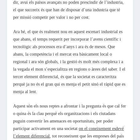
dir, avui els països avançats no poden prescindir de l’industria,
el que succeeix és que han de disposar d’una industria que té
per missió competir per valor i no per cost.
Ara bé, el que és realment nou en aquest escenari industrial es
que abans, el temps requerit per incorporar l’avens científic i
tecnològic als processos era d’anys i ara és de mesos. Que
abans, la competència i el mercat era bàsicament local o
regional i ara són globals, i la gestió és molt més complexa i a
la vegada el mon s’especialitza en regions o àrees del saber. I el
tercer element diferencial, és que la societat es caracteritza
perquè ja no és el gran qui es menja el petit sinó el ràpid que es
menja al lent.
Aquest són els nous reptes a afrontar i la pregunta és que cal fer
o quina és la clau perquè els organitzacions i els ciutadans
puguin convertir les amenaces en oportunitats, per poder
participar activament en una societat
on el coneixement esdevé
l’element diferencial
, tot reconeixent que les empreses del país