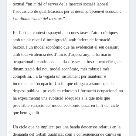
textual
“un mitjà al
servei de la inserció social i laboral,
l’adquisició de qualificacions per al
desenvolupament econòmic
i la dinamització del territori”
.
En l’actual context espanyol amb unes taxes d’atur cròniques,
amb un alt nivell d’immigració, amb índexs de formació
baixos, i un model econòmic que ha evidenciat el seu desajust
amb tota virulència des d’inicis d’aquest any, la formació
ocupacional i continuada hauria d’esser un instrument eficaç de
dinamització del nou model econòmic, més robust i més
competitiu, i a la vegada un instrument per mantenir e
incrementar l’ocupació. Un fet que obliga a assumir que la
despesa pública i privada en educació i formació ocupacional no
ha experimentat una evolució adequada a la que més que
previsible variació del model econòmic basat en la fi del cicle
que hem gaudit.
Un cicle que ha implicat per una banda descensos relatius en la
demanda del treball qualificat com a conseqüència de canvis en