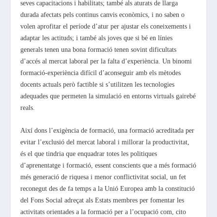
seves capacitacions i habilitats; també als aturats de llarga
durada afectats pels continus canvis econòmics, i no saben o
volen aprofitar el període d’atur per ajustar els coneixements i
adaptar les actituds; i també als joves que si bé en línies
generals tenen una bona formació tenen sovint dificultats
d’accés al mercat laboral per la falta d’experiència. Un binomi
formació-experiència difícil d’aconseguir amb els mètodes
docents actuals però factible si s’utilitzen les tecnologies
adequades que permeten la simulació en entorns virtuals gairebé
reals.
Així dons l’exigència de formació, una formació acreditada per
evitar l’exclusió del mercat laboral i millorar la productivitat,
és el que tindria que enquadrar totes les politiques
d’aprenentatge i formació, essent conscients que a més formació
més generació de riquesa i menor conflictivitat social, un fet
reconegut des de fa temps a la Unió Europea amb la constitució
del Fons Social adreçat als Estats membres per fomentar les
activitats orientades a la formació per a l’ocupació com, cito