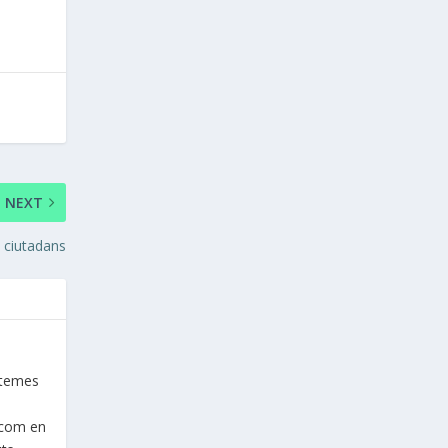
NEXT
s ciutadans
istemes
a com en