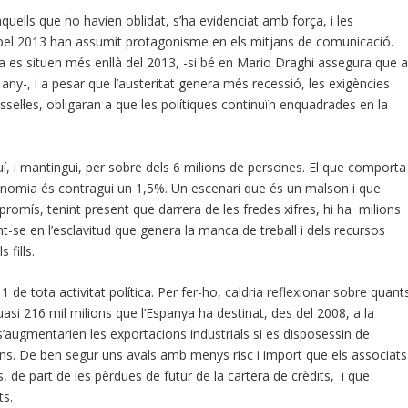
quells que ho havien oblidat, s’ha evidenciat amb força, i les
pel 2013 han assumit protagonisme en els mitjans de comunicació.
 es situen més enllà del 2013, -si bé en Mario Draghi assegura que 
 any-, i a pesar que l’austeritat genera més recessió, les exigències
ssel·les, obligaran a que les polítiques continuïn enquadrades en la
uí, i mantingui, per sobre dels 6 milions de persones. El que comporta
conomia és contragui un 1,5%. Un escenari que és un malson i que
romís, tenint present que darrera de les fredes xifres, hi ha milions
t-se en l’esclavitud que genera la manca de treball i dels recursos
 fills.
de tota activitat política. Per fer-ho, caldria reflexionar sobre quant
uasi 216 mil milions que l’Espanya ha destinat, des del 2008, a la
’augmentarien les exportacions industrials si es disposessin de
ns. De ben segur uns avals amb menys risc i import que els associats
 de part de les pèrdues de futur de la cartera de crèdits, i que
ts.