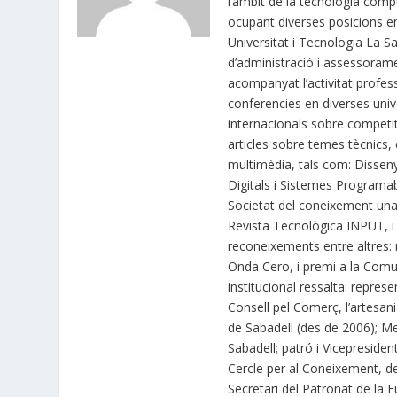
l’àmbit de la tecnologia compu
ocupant diverses posicions e
Universitat i Tecnologia La S
d’administració i assessoram
acompanyat l’activitat profes
conferencies en diverses univ
internacionals sobre competit
articles sobre temes tècnics, 
multimèdia, tals com: Dissen
Digitals i Sistemes Programabl
Societat del coneixement una
Revista Tecnològica INPUT, i 
reconeixements entre altres: 
Onda Cero, i premi a la Comun
institucional ressalta: repre
Consell pel Comerç, l’artesa
de Sabadell (des de 2006); M
Sabadell; patró i Vicepreside
Cercle per al Coneixement, de
Secretari del Patronat de la F