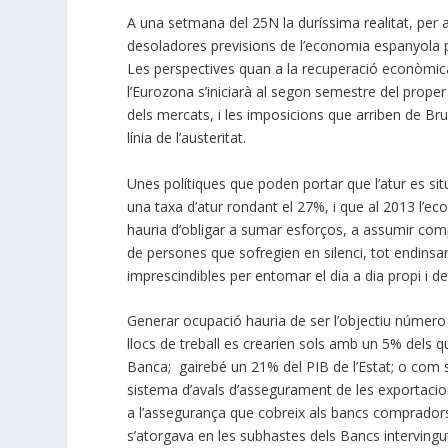
A una setmana del 25N la duríssima realitat, per a
desoladores previsions de l’economia espanyola 
Les perspectives quan a la recuperació econòmica
l’Eurozona s’iniciarà al segon semestre del proper
dels mercats, i les imposicions que arriben de Bru
línia de l’austeritat.
Unes polítiques que poden portar que l’atur es sit
una taxa d’atur rondant el 27%, i que al 2013 l’e
hauria d’obligar a sumar esforços, a assumir comp
de persones que sofregien en silenci, tot endinsan
imprescindibles per entomar el dia a dia propi i dels
Generar ocupació hauria de ser l’objectiu número 1 
llocs de treball es crearien sols amb un 5% dels q
Banca; gairebé un 21% del PIB de l’Estat; o com s
sistema d’avals d’assegurament de les exportacio
a l’assegurança que cobreix als bancs compradors,
s’atorgava en les subhastes dels Bancs intervingu