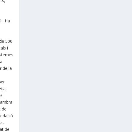
ts,
DI. Ha
 de 500
als i
istemes
La
r de la
per
itat
el
 Cambra
t de
undació
pa,
dat de