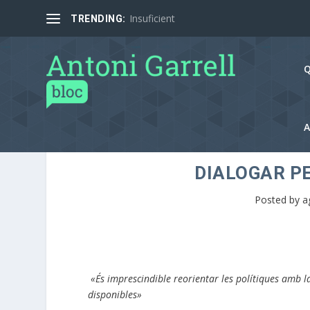
Insuficient
TRENDING:
Q
A
DIALOGAR PE
Posted by
a
«És imprescindible reorientar les polítiques amb la
disponibles»