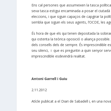
Ens cal persones que assumeixen la tasca polític
seva tasca estigui encaminada a posar el ciutadà 
eleccions, i que siguin capaços de capgirar la pol
sembla que siguin els seus agents, l’OCDE, les age
És hora de que els qui tenen depositada la sobira
qui ostenta la teòrica oposició o aliança possible. 
dels consells dels de sempre. És imprescindible esco
seu silenci, i que es preguntin a quin senyor serv
imprescindible esdevindrà realitat.
Antoni Garrell i Guiu
2.11.2012
Atícle publicat a el Diari de Sabadell i, en una nov