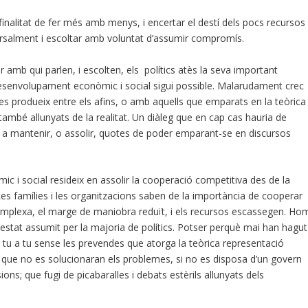
 finalitat de fer més amb menys, i encertar el destí dels pocs recursos
versalment i escoltar amb voluntat d’assumir compromís.
amb qui parlen, i escolten, els polítics atès la seva important
desenvolupament econòmic i social sigui possible. Malarudament crec
 es produeix entre els afins, o amb aquells que emparats en la teòrica
també allunyats de la realitat. Un diàleg que en cap cas hauria de
t a mantenir, o assolir, quotes de poder emparant-se en discursos
ic i social resideix en assolir la cooperació competitiva des de la
. Les famílies i les organitzacions saben de la importància de cooperar
omplexa, el marge de maniobra reduït, i els recursos escassegen. Ho
estat assumit per la majoria de polítics. Potser perquè mai han hagut
e tu a tu sense les prevendes que atorga la teòrica representació
que no es solucionaran els problemes, si no es disposa d’un govern
sions; que fugi de picabaralles i debats estèrils allunyats dels