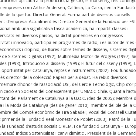
tacional aplicada a la producció, la gestió, el marketing i els contingu
n empreses com Arthur Andersen, Calfinsa, La Caixa, i en la Fundació
alle de la que fou Director General. Forma part de diversos consells
ent d’empresa. Actualment és Director General de la Fundació per ES
sional amb una significativa tasca acadèmica, ha impartit classes i
ersitats en diversos països, ha dictat ponències en congressos
ivitat i innovació, participa en programes de radio, i és autor de més
econòmics i d’opinió, de llibres sobre temes de disseny, sistemes digit
y de Sistemes Digitals (1992); Multimèdia Motor de Progrés (1997); S
es (1998), Introducció al disseny (1999); El futur del disseny (1999); 
 oportunitat per Catalunya, reptes e instruments (2002). Fou fundado
és director de la col•lecció Papers per a debat. Ha rebut diversos
membre d’honor de l’associació USI, del Cercle Tecnològic, Chip d’or 
icació en Societat del Coneixement per UNIACC-Chile. Quant a l’activ
sentant del Parlament de Catalunya a la U.O.C. (des de 2005); Membre d
nia i la Moda de Catalunya (des de gener 2010); membre del ple de la
embre del Comitè econòmic de Fira Sabadell; Vocal del Conssell Ciuta
nt primer de la Fundació Real Monestir de Poblet (2003); Patró de la F
 la Fundació d’estudis socials CIREM, i de fundació Catalunya – Euro
undació Indicis Sostenibilitat i canvi climàtic . President de la German