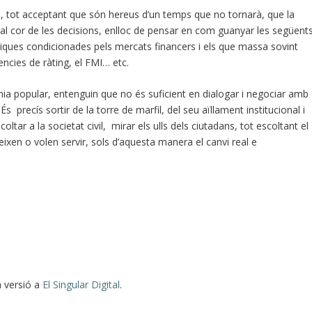
a, tot acceptant que són hereus d’un temps que no tornarà, que la
al cor de les decisions, enlloc de pensar en com guanyar les següent
ítiques condicionades pels mercats financers i els que massa sovint
ncies de ràting, el FMI… etc.
nia popular, entenguin que no és suficient en dialogar i negociar amb
És precís sortir de la torre de marfil, del seu aïllament institucional i
ltar a la societat civil, mirar els ulls dels ciutadans, tot escoltant el
eixen o volen servir, sols d’aquesta manera el canvi real e
a versió a
El Singular Digital
.