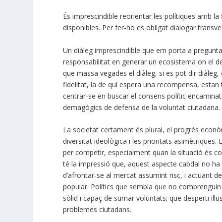
És imprescindible reorientar les polítiques amb la
disponibles. Per fer-ho es obligat dialogar trans
Un diàleg imprescindible que em porta a preguntar 
responsabilitat en generar un ecosistema on el 
que massa vegades el diàleg, si es pot dir diàleg,
fidelitat, la de qui espera una recompensa, estan 
centrar-se en buscar el consens polític encamina
demagògics de defensa de la voluntat ciutadana.
La societat certament és plural, el progrés econòm
diversitat ideològica i les prioritats asimètriques
per competir, especialment quan la situació és c
té la impressió que, aquest aspecte cabdal no ha 
d’afrontar-se al mercat assumint risc, i actuant d
popular. Polítics que sembla que no comprenguin 
sòlid i capaç de sumar voluntats; que desperti il·lu
problemes ciutadans.