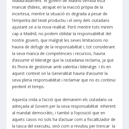
Malauradament el govern de Madrid sembla està
mancat d’idees, atrapat en la inacció pròpia de la
incertesa, mentre la situació es degrada a pesar de
l’empenta del teixit productiu i el seny dels ciutadans
ajustant-se a la nova realitat. Però mentre tots mirem
cap a Madrid, no podem oblidar la responsabilitat del
nostre govern, que malgrat les seves limitacions no
hauria de defugir de la responsabilitat i, tot considerant
la seva manca de competències i recursos, hauria
d’assumir el lideratge que la ciutadania reclama, ja que
és l’hora de gestionar amb valentia i lideratge. I és en
aquest context on la Generalitat hauria d’assumir la
seva plena responsabilitat i reclamar que no es continuï
perdent el temps.
Aquesta crida a l’acció que demanem els ciutadans va
adreçada al Govern per la seva responsabilitat inherent
al mandat democràtic, i també a l’oposició que en
aquets casos no sols ha d’actuar com a fiscalitzador de
la tasca del executiu, sinó com a revulsiu per trencar la