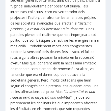
secretari general, Artur Mas, amb clau de país, cridant a
fugir del individualisme per posar Catalunya, i els
interessos col·lectius, com eix vertebrador dels
projectes i l’esforç per afrontar les amenaces pròpies
de les societats avançades que afecten al “
sistema
productiu, a l’estat del benestar i a la identitat
”. Unes
paraules plenes del realisme que ha d’impregnar a tot
polític i que són bàsiques per activar les energies i mirar
més enllà. Probablement molts dels congressistes
tindran la sensació dels deures fets i traçat el full de
ruta, alguns altres posaran la mirada en la successió
d’Artur Mas que, coherent amb la necessària limitació
de mandats com element de renovació i vitalitat, va
anunciar que era el darrer cop que optava a la
secretaria general. Però, molts ciutadans que hem
seguit el congrés per la premsa ens quedem amb una
de les afirmacions del propi Mas: “
la diversitat es una
riquesa però la dispersió una debilitat
”, ja que són
precisament les debilitats les que impedeixen afrontar
les dificultats en els moments que són requerides