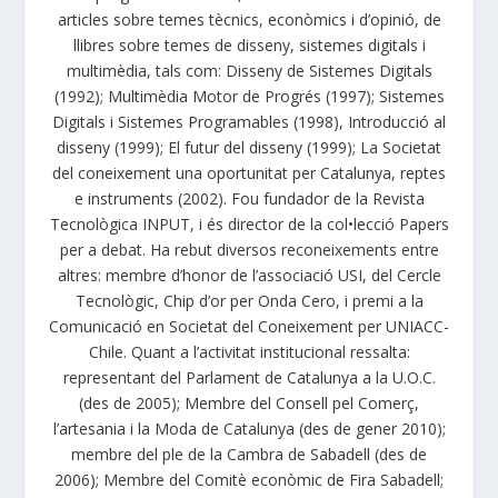
articles sobre temes tècnics, econòmics i d’opinió, de
llibres sobre temes de disseny, sistemes digitals i
multimèdia, tals com: Disseny de Sistemes Digitals
(1992); Multimèdia Motor de Progrés (1997); Sistemes
Digitals i Sistemes Programables (1998), Introducció al
disseny (1999); El futur del disseny (1999); La Societat
del coneixement una oportunitat per Catalunya, reptes
e instruments (2002). Fou fundador de la Revista
Tecnològica INPUT, i és director de la col•lecció Papers
per a debat. Ha rebut diversos reconeixements entre
altres: membre d’honor de l’associació USI, del Cercle
Tecnològic, Chip d’or per Onda Cero, i premi a la
Comunicació en Societat del Coneixement per UNIACC-
Chile. Quant a l’activitat institucional ressalta:
representant del Parlament de Catalunya a la U.O.C.
(des de 2005); Membre del Consell pel Comerç,
l’artesania i la Moda de Catalunya (des de gener 2010);
membre del ple de la Cambra de Sabadell (des de
2006); Membre del Comitè econòmic de Fira Sabadell;