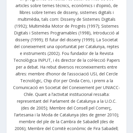
articles sobre temes tècnics, econòmics i d’opinió, de
llibres sobre temes de disseny, sistemes digitals i
multimèdia, tals com: Disseny de Sistemes Digitals
(1992); Multimèdia Motor de Progrés (1997); Sistemes
Digitals i Sistemes Programables (1998), Introducció al
disseny (1999); El futur del disseny (1999); La Societat
del coneixement una oportunitat per Catalunya, reptes
e instruments (2002). Fou fundador de la Revista
Tecnològica INPUT, i és director de la col•lecció Papers
per a debat. Ha rebut diversos reconeixements entre
altres: membre d’honor de l’associació USI, del Cercle
Tecnològic, Chip d’or per Onda Cero, i premi a la
Comunicació en Societat del Coneixement per UNIACC-
Chile. Quant a l’activitat institucional ressalta:
representant del Parlament de Catalunya a la U.O.C.
(des de 2005); Membre del Consell pel Comerç,
l’artesania i la Moda de Catalunya (des de gener 2010);
membre del ple de la Cambra de Sabadell (des de
2006); Membre del Comitè econòmic de Fira Sabadell;