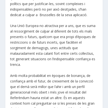
polítics que per justificar-les, sovint compleixes i
indispensables però no per això desitjades, s’han
dedicat a culpar a Brussel·les de la seva aplicació.
Una Unió Europea no atractiva per a uns, que es suma
al ressorgiment de culpar al diferent de tots els mals
presents o futurs, quelcom que era propi d’èpoques de
restriccions o de futurs incerts, que faciliten el
sorgiment de demagogs, unes actituds que
malauradament esta calant fort entre certs col·lectius,
tot generant situacions on l’indispensable confiança es
trenca.
Amb molta probabilitat en èpoques de bonança, de
confiança amb el futur, de creixement de la convicció
que el demà serà millor que l’ahir i amb un perfil
generacional més obert i més jove el resultat del
Referèndum hauria estat un altre. És en aquests
context hom cal preguntar-se si les preses de les gran