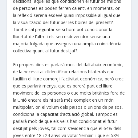
decisions, aquelles que condicionen el futur de milions
de persones es poden fer ‘en calent’, en moments, on
la reflexió serena esdevé quasi impossible al igual que
la visualització del futur per les boires del present?.
També cal preguntar-se si hom pot condicionar la
llibertat de l’altre i els seu esdevenidor sense una
majoria folgada que assegura una amplia coincidència
col·lectiva quant al futur desitjat?.
En propers dies es parlarà molt del daltabaix econòmic,
de la necessitat d’identificar relacions bilaterals que
facilitin el lliure comerç i l’activitat econòmica, però crec
que es parlarà menys, que es perdrà part del lliure
moviment de les persones o que molts britànics fora de
la Unió encara els hi serà més complex en un món
multipolar, on el volum dels països o unions de països,
condiciona la capacitat d’actuació global. Tampoc es
parlarà molt de que els vells han condicionat el futur
desitjat pels joves, tal com s’evidencia que el 64% dels
joves entre 18 i 24 anys va votar ‘remain’ i que el 58%