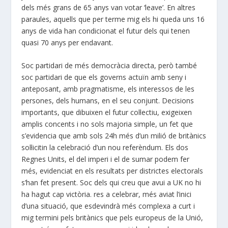
dels més grans de 65 anys van votar ‘leave’. En altres
paraules, aquells que per terme mig els hi queda uns 16
anys de vida han condicionat el futur dels qui tenen
quasi 70 anys per endavant.
Soc partidari de més democràcia directa, però també
soc partidari de que els governs actuïn amb seny i
anteposant, amb pragmatisme, els interessos de les
persones, dels humans, en el seu conjunt. Decisions
importants, que dibuixen el futur col·lectiu, exigeixen
amplis concents i no sols majoria simple, un fet que
s’evidencia que amb sols 24h més d’un milió de britànics
sol·licitin la celebració d’un nou referèndum. Els dos
Regnes Units, el del imperi i el de sumar podem fer
més, evidenciat en els resultats per districtes electorals
s’han fet present. Soc dels qui creu que avui a UK no hi
ha hagut cap victòria. res a celebrar, més aviat l’inici
d’una situació, que esdevindrà més complexa a curt i
mig termini pels britànics que pels europeus de la Unió,