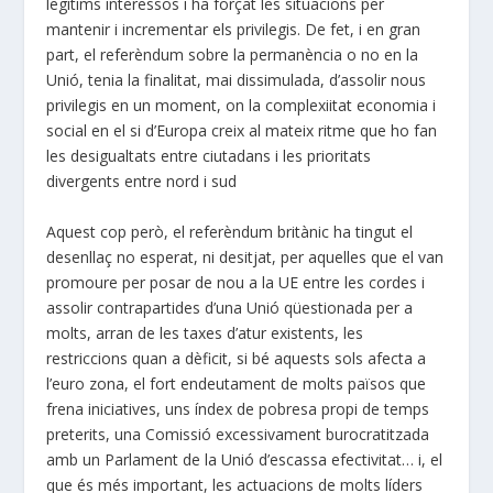
legítims interessos i ha forçat les situacions per
mantenir i incrementar els privilegis. De fet, i en gran
part, el referèndum sobre la permanència o no en la
Unió, tenia la finalitat, mai dissimulada, d’assolir nous
privilegis en un moment, on la complexiitat economia i
social en el si d’Europa creix al mateix ritme que ho fan
les desigualtats entre ciutadans i les prioritats
divergents entre nord i sud
Aquest cop però, el referèndum britànic ha tingut el
desenllaç no esperat, ni desitjat, per aquelles que el van
promoure per posar de nou a la UE entre les cordes i
assolir contrapartides d’una Unió qüestionada per a
molts, arran de les taxes d’atur existents, les
restriccions quan a dèficit, si bé aquests sols afecta a
l’euro zona, el fort endeutament de molts països que
frena iniciatives, uns índex de pobresa propi de temps
preterits, una Comissió excessivament burocratitzada
amb un Parlament de la Unió d’escassa efectivitat… i, el
que és més important, les actuacions de molts líders