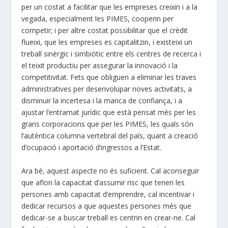
per un costat a facilitar que les empreses creixin i a la
vegada, especialment les PIMES, cooperin per
competir; i per altre costat possibilitar que el crèdit
flueixi, que les empreses es capitalitzin, i existeixi un
treball sinèrgic i simbiòtic entre els centres de recerca i
el teixit productiu per assegurar la innovació i la
competitivitat. Fets que obliguen a eliminar les traves
administratives per desenvolupar noves activitats, a
disminuir la incertesa i la manca de confiança, i a
ajustar l’entramat jurídic que està pensat més per les
grans corporacions que per les PIMES, les quals són
l’autèntica columna vertebral del país, quant a creació
d’ocupació i aportació d’ingressos a l’Estat.
Ara bé, aquest aspecte no és suficient. Cal aconseguir
que aflori la capacitat d’assumir risc que tenen les
persones amb capacitat d’emprendre, cal incentivar i
dedicar recursos a que aquestes persones més que
dedicar-se a buscar treball es centrin en crear-ne. Cal