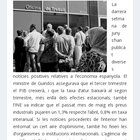
La
darrera
setma
na de
juny
s’han
publica
t
diverse
s
notícies positives relatives a l’economia espanyola. El
ministre de Guindos assegurava que el tercer trimestre
el PIB creixerà, i que la taxa d’atur baixarà al segon
trimestre, més enllà dels efectes estacionals; també
l’INE va indicar que el passat mes de maig els preus
industrials pujaren un 1,3% respecte l’abril, 0,8% en taxa
interanual. Si les notícies procedents de l’interior han
entomat un cert aire d’optimisme, també ho feien les
d’organismes o institucions internacionals. L’agència de