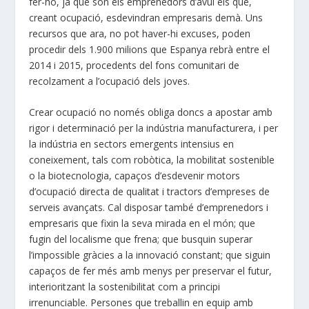
fer-ho, ja que són els emprenedors d’avui els que,
creant ocupació, esdevindran empresaris demà. Uns
recursos que ara, no pot haver-hi excuses, poden
procedir dels 1.900 milions que Espanya rebrà entre el
2014 i 2015, procedents del fons comunitari de
recolzament a l’ocupació dels joves.
Crear ocupació no només obliga doncs a apostar amb
rigor i determinació per la indústria manufacturera, i per
la indústria en sectors emergents intensius en
coneixement, tals com robòtica, la mobilitat sostenible
o la biotecnologia, capaços d’esdevenir motors
d’ocupació directa de qualitat i tractors d’empreses de
serveis avançats. Cal disposar també d’emprenedors i
empresaris que fixin la seva mirada en el món; que
fugin del localisme que frena; que busquin superar
l’impossible gràcies a la innovació constant; que siguin
capaços de fer més amb menys per preservar el futur,
interioritzant la sostenibilitat com a principi
irrenunciable. Persones que treballin en equip amb