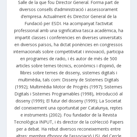
Salle de la que fou Director General. Forma part de
diversos consells d’administració i assessorament
d’empresa. Actualment és Director General de la
Fundació per ESDI. Ha acompanyat l’activitat
professional amb una significativa tasca acadèmica, ha
impartit classes i conferencies en diverses universitats
en diversos països, ha dictat ponències en congressos
internacionals sobre competitivitat i innovació, participa
en programes de radio, i és autor de més de 500
articles sobre temes tècnics, econòmics i d’opinió, de
llibres sobre temes de disseny, sistemes digitals i
multimèdia, tals com: Disseny de Sistemes Digitals
(1992); Multimèdia Motor de Progrés (1997); Sistemes
Digitals i Sistemes Programables (1998), Introducció al
disseny (1999); El futur del disseny (1999); La Societat
del coneixement una oportunitat per Catalunya, reptes
e instruments (2002). Fou fundador de la Revista
Tecnològica INPUT, i és director de la col•lecció Papers
per a debat. Ha rebut diversos reconeixements entre
altres: membre d’honor de l’associació USI, del Cercle