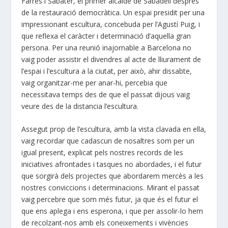
Farrés i Sabater, el primer alcalde de Sabadell desprès
de la restauració democràtica. Un espai presidit per una
impressionant escultura, concebuda per l’Agustí Puig, i
que reflexa el caràcter i determinació d’aquella gran
persona. Per una reunió inajornable a Barcelona no
vaig poder assistir el divendres al acte de lliurament de
l’espai i l’escultura a la ciutat, per això, ahir dissabte,
vaig organitzar-me per anar-hi, percebia que
necessitava temps des de que el passat dijous vaig
veure des de la distancia l’escultura.
Assegut prop de l’escultura, amb la vista clavada en ella,
vaig recordar que cadascun de nosaltres som per un
igual present, explicat pels nostres records de les
iniciatives afrontades i tasques no abordades, i el futur
que sorgirà dels projectes que abordarem mercès a les
nostres conviccions i determinacions. Mirant el passat
vaig percebre que som més futur, ja que és el futur el
que ens aplega i ens esperona, i que per assolir-lo hem
de recolzant-nos amb els coneixements i vivències