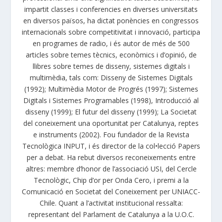
impartit classes i conferencies en diverses universitats
en diversos països, ha dictat ponències en congressos
internacionals sobre competitivitat i innovació, participa
en programes de radio, i és autor de més de 500
articles sobre temes tècnics, econòmics i d’opinió, de
llibres sobre temes de disseny, sistemes digitals i
multimèdia, tals com: Disseny de Sistemes Digitals
(1992); Multimèdia Motor de Progrés (1997); Sistemes
Digitals i Sistemes Programables (1998), Introducció al
disseny (1999); El futur del disseny (1999); La Societat
del coneixement una oportunitat per Catalunya, reptes
e instruments (2002). Fou fundador de la Revista
Tecnològica INPUT, i és director de la col•lecció Papers
per a debat. Ha rebut diversos reconeixements entre
altres: membre d’honor de l’associació USI, del Cercle
Tecnològic, Chip d’or per Onda Cero, i premi a la
Comunicació en Societat del Coneixement per UNIACC-
Chile. Quant a l’activitat institucional ressalta:
representant del Parlament de Catalunya a la U.O.C.