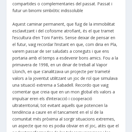
compartides o complementaries del passat. Passat i
futur un binomi simbiòtic indissoluble
Aquest caminar permanent, que fuig de la immobilitat
esclavitzant i del cofoisme atrofiant, és el que tramet
l’escultura d’en Toni Farrés. Sense deixar de pensar en
el futur, vaig recordar l’instant en que, com diria en Pla,
varem passar de ser saludats a coneguts i que ens
portaria amb el temps a esdevenir bons amics. Fou a la
primavera de 1998, en un dinar de treball al Vapor
Llonch, en que s’analitzava un projecte per trameté
valors a la joventut utilitzant un joc de rol que simulava
una situació extrema a Sabadell. Recordo que vaig
comentar que creia que en un mon global els valors a
impulsar eren els d’interacció i cooperació
ultraterritorial, tot evitant aquells que potencien la
tendència a caure en el tancament en el sí de la
comunitat més pròxima al sorgir situacions extremes,
un aspecte que no es podia obviar en el joc, atès que el