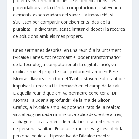
poder transformador de les telecomunicacions i les
potencialitats de la ciència computacional, esdevenen
elements esperonadors del saber i la innovació, si
s’utilitzen per compartir coneixements, des de la
pluralitat i la diversitat, sense limitar el debat i la recerca
de solucions amb els més propers.
Unes setmanes desprès, en una reunió a l’ajuntament
l’Alcalde Farrés, tot recordant el poder transformador
de la tecnologia computacional i la digitalització, va
explicar-me el projecte que, juntament amb en Pere
Monràs, llavors director del Tauli, estaven elaborant per
impulsar la recerca i la formació en el camp de la salut.
D’aquella reunió que em va permetre conèixer al Dr.
Monràs i ajudar a aprofundir, de la ma de Silicon
Grafics, a l’Alcalde amb les potencialitats de la realitat
virtual augmentada i immersiva aplicades, entre altres,
al diagnosi i tractament de malalties o a l’entrenament
de personal sanitari. En aquells mesos vaig descobrir la
persona inquieta i hiperactiva de l’Alcalde mentre