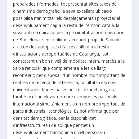
preparades i formades, tot presentat altes taxes de
dinamisme demogràfic; la seva excel·lent ubicació
possibilita minimitzar els desplaçaments i projectar el
desenvolupament cap a la resta del territori català; la
seva òptima ubicació per la proximitat al port i aeroport
de Barcelona, sens oblidar l’aeroport propi de Sabadell,
així com les autopistes i l’accessibilitat a la resta
d’instal·lacions aeroportuàries de Catalunya, tot
constatant un bon nivell de mobilitat intern, mercès a la
xarxa reticular que complementa a les de llarg
recorregut; per disposar d’un nombre molt important de
centres de recerca de referència, facultats i escoles
universitàries, bones bases per recolzar el progrés;
també acull un elevat nombre d’empreses nacionals i
internacional simultàniament a un nombre important de
parcs industrials i tecnològics. Es pot afirmar que per
densitat demogràfica, per la disponibilitat
d’infraestructures i de sol que permet un
desenvolupament harmònic a nivell personal i