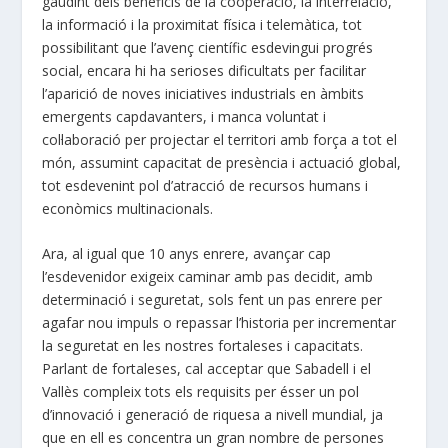
gaudint dels beneficis de la cooperació, la interrelació,
la informació i la proximitat física i telemàtica, tot
possibilitant que l’avenç científic esdevingui progrés
social, encara hi ha serioses dificultats per facilitar
l’aparició de noves iniciatives industrials en àmbits
emergents capdavanters, i manca voluntat i
col·laboració per projectar el territori amb força a tot el
món, assumint capacitat de presència i actuació global,
tot esdevenint pol d’atracció de recursos humans i
econòmics multinacionals.
Ara, al igual que 10 anys enrere, avançar cap
l’esdevenidor exigeix caminar amb pas decidit, amb
determinació i seguretat, sols fent un pas enrere per
agafar nou impuls o repassar l’historia per incrementar
la seguretat en les nostres fortaleses i capacitats.
Parlant de fortaleses, cal acceptar que Sabadell i el
Vallès compleix tots els requisits per ésser un pol
d’innovació i generació de riquesa a nivell mundial, ja
que en ell es concentra un gran nombre de persones