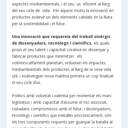
aspectes mediambientals, i el seu us eficient al llarg
del seu cicle de vida. Per aquest motiu la innovació en
productes esdevé un dels elements cabdals en la lluita
per la sostenibilidad i el futur.
Una innovació que requereix del treball sinèrgic
de dissenyadors, tecnòlegs i científics
, els quals
posin el seu talent i capacitat creativa en dissenyar y
fabricar productes que minimitzin els
sobreescalfament planetari, redueixin els impactes
mediambientals dels productes al llarg de la seva vida
util, i esdevinguin nova matèria primera un cop finalizat
el seu cicle d’us.
Politics amb voluntat i valentia per reorientar els marc
legislatius i amb capacitat d’assumir el risc associat,
ciutadans compromesos amb el futur, i dissenyadors,
tecnòlegs i científics que treballin sincrònicament, són
els tres components requerits per guanyar la batalla al