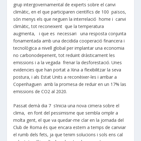
grup intergovernamental de experts sobre el canvi
climàtic, en el que participaren científics de 100 països,
són menys els que neguen la interrelació home i canvi
climàtic, tot reconeixent que la temperatura
augmenta, i que es necessari una resposta conjunta
fonamentada amb una decidida cooperació financera i
tecnològica a nivell global per implantar una economia
no carbonodepenent, tot reduint dràsticament les
emissions i a la vegada frenar la desforestació. Unes
evidencies que han portat a Xina a flexibilitzar la seva
postura, i als Estat Units a reconèixer-les i arribar a
Copenhaguen amb la promesa de reduir en un 17% las
emissions de CO2 al 2020.
Passat demà dia 7 s’inicia una nova cimera sobre el
clima, en font del pessimisme que sembla omplir a
molta gent, el que va quedar-me clar en la jornada del
Club de Roma és que encara estem a temps de canviar
el rumb dels fets, ja que tenim solucions i sols ens cal