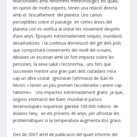
relacionades amb fenòmens meteorològics els quals,
en opinió de molts experts, tenen una relació directa
amb el l’escalfament del planeta. Uns canvis
perceptibles sobre el paisatge en certes àrees del
planeta con es verifica al visitar-les novament desprès
d’uns anys. Èpoques extremadament seques, inundació
devastadores i la continua disminució del gel dels pols
que comportarà creixements del nivell del oceans,
dibuixen un escenari amb un fort impacte sobre les
persones, la seva salut i l’economia, uns fets que
succeeixin mentre una gran part dels ciutadans mira
cap un altre costat ignoraran l’afirmació de Ban Ki-
Moon: » tenim un peu premen l’accelerador i anem cap
l’abisme». Uns impactes extremadament grans ja que,
segons estimació del Banc mundial el països
desenvolupats requeriran gairebé 100.000 milions de
dolares l’any, en els pròxims 40 anys, per afrontar les
problemàtiques si la temperatura augmenta dos graus.
Des de 2007 arrel de publicació del quart informe del