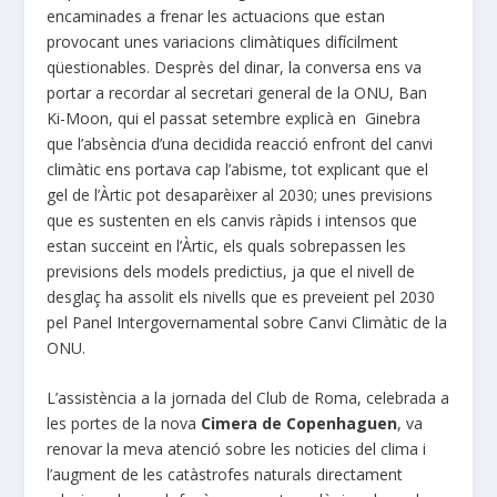
encaminades a frenar les actuacions que estan
provocant unes variacions climàtiques difícilment
qüestionables. Desprès del dinar, la conversa ens va
portar a recordar al secretari general de la ONU, Ban
Ki-Moon, qui el passat setembre explicà en Ginebra
que l’absència d’una decidida reacció enfront del canvi
climàtic ens portava cap l’abisme, tot explicant que el
gel de l’Àrtic pot desaparèixer al 2030; unes previsions
que es sustenten en els canvis ràpids i intensos que
estan succeint en l’Àrtic, els quals sobrepassen les
previsions dels models predictius, ja que el nivell de
desglaç ha assolit els nivells que es preveient pel 2030
pel Panel Intergovernamental sobre Canvi Climàtic de la
ONU.
L’assistència a la jornada del Club de Roma, celebrada a
les portes de la nova
Cimera de Copenhaguen
, va
renovar la meva atenció sobre les noticies del clima i
l’augment de les catàstrofes naturals directament