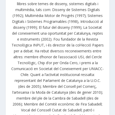
llibres sobre temes de disseny, sistemes digitals i
multimèdia, tals com: Disseny de Sistemes Digitals
(1992); Multimèdia Motor de Progrés (1997); Sistemes
Digitals i Sistemes Programables (1998), Introducció al
disseny (1999); El futur del disseny (1999); La Societat
del coneixement una oportunitat per Catalunya, reptes
e instruments (2002). Fou fundador de la Revista
Tecnològica INPUT, i és director de la col•lecció Papers
per a debat. Ha rebut diversos reconeixements entre
altres: membre d’honor de l’associació USI, del Cercle
Tecnològic, Chip d’or per Onda Cero, i premi a la
Comunicació en Societat del Coneixement per UNIACC-
Chile. Quant a l’activitat institucional ressalta:
representant del Parlament de Catalunya a la U.O.C.
(des de 2005); Membre del Consell pel Comerç,
l’artesania i la Moda de Catalunya (des de gener 2010);
membre del ple de la Cambra de Sabadell (des de
2006); Membre del Comitè econòmic de Fira Sabadell;
Vocal del Conssell Ciutat de Sabadell; patró i